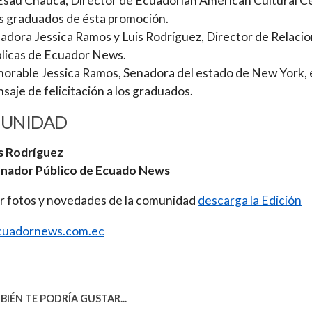
 Esaú Chauca, Director de Ecuadorian American Cultural C
os graduados de ésta promoción.
adora Jessica Ramos y Luis Rodríguez, Director de Relaci
licas de Ecuador News.
orable Jessica Ramos, Senadora del estado de New York, 
saje de felicitación a los graduados.
UNIDAD
s Rodríguez
onador Público de Ecuado News
r fotos y novedades de la comunidad
descarga la Edición
uadornews.com.ec
IÉN TE PODRÍA GUSTAR...