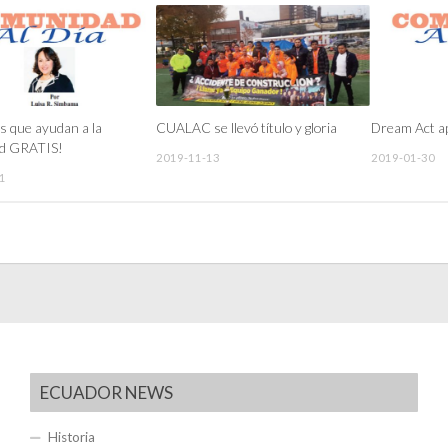
 que ayudan a la
CUALAC se llevó título y gloria
Dream Act a
d GRATIS!
2019-11-13
2019-01-30
1
ECUADOR NEWS
Historia