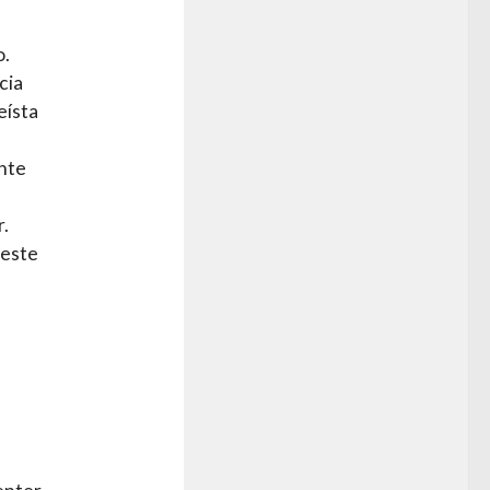
o.
cia
eísta
ente
r.
 este