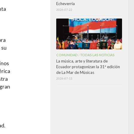
Echeverría
nta
2026-07-22
ora
 su
COMUNIDAD
TODAS LAS NOTICIAS
/
La música, arte y literatura de
inos
Ecuador protagonizan la 31ª edición
érica
de La Mar de Músicas
stra
2026-07-15
 gran
ad.