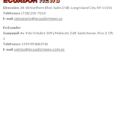
Dirección:
34-18 Northern Blvd, Suite 2/6B, Long Island City, NY 11101
Teléfonos:
(718) 205-7014
semanario@ecuadornews.us
E-mail:
En Ecuador
Guayaquil:
Av. 9 de Octubre 109 y Malecón, Edif. Santistevan, Piso 3, Ofi.
1
Teléfonos:
+593 993683742
ventas@ecuadornews.com.ec
E-mail: