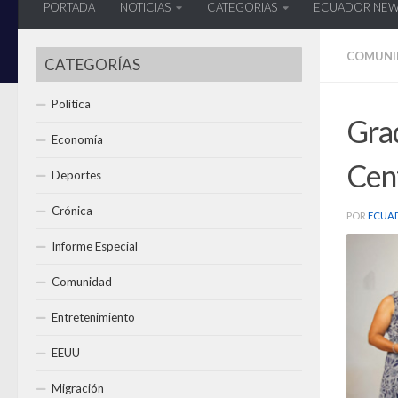
PORTADA
NOTICIAS
CATEGORIAS
ECUADOR NE
COMUNI
CATEGORÍAS
Política
Gra
Economía
Cen
Deportes
Crónica
POR
ECUA
Informe Especial
Comunidad
Entretenimiento
EEUU
Migración