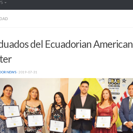
WS
DAD
duados del Ecuadorian American 
ter
DOR NEWS
·
2019-07-31