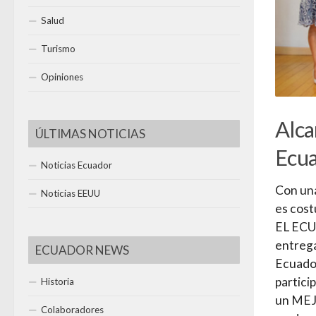
Salud
Turismo
Opiniones
Alca
ÚLTIMAS NOTICIAS
Ecua
Noticias Ecuador
Con una
Noticias EEUU
es cost
EL ECU
entrega
ECUADOR NEWS
Ecuador
partici
Historia
un MEJO
Colaboradores