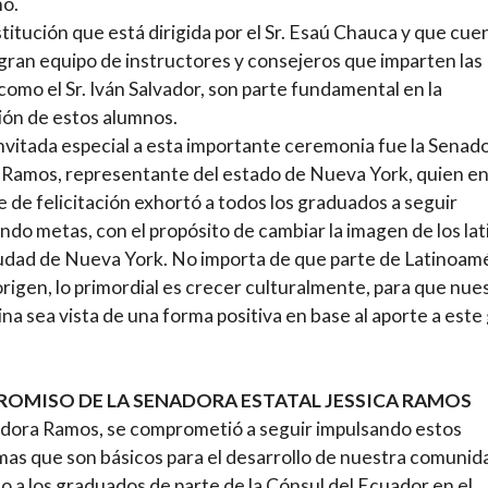
o.
stitución que está dirigida por el Sr. Esaú Chauca y que cue
gran equipo de instructores y consejeros que imparten las
 como el Sr. Iván Salvador, son parte fundamental en la
ón de estos alumnos.
vitada especial a esta importante ceremonia fue la Senad
 Ramos, representante del estado de Nueva York, quien en
 de felicitación exhortó a todos los graduados a seguir
ndo metas, con el propósito de cambiar la imagen de los lat
iudad de Nueva York. No importa de que parte de Latinoam
origen, lo primordial es crecer culturalmente, para que nue
tina sea vista de una forma positiva en base al aporte a este
OMISO DE LA SENADORA ESTATAL JESSICA RAMOS
dora Ramos, se comprometió a seguir impulsando estos
as que son básicos para el desarrollo de nuestra comunid
do a los graduados de parte de la Cónsul del Ecuador en el