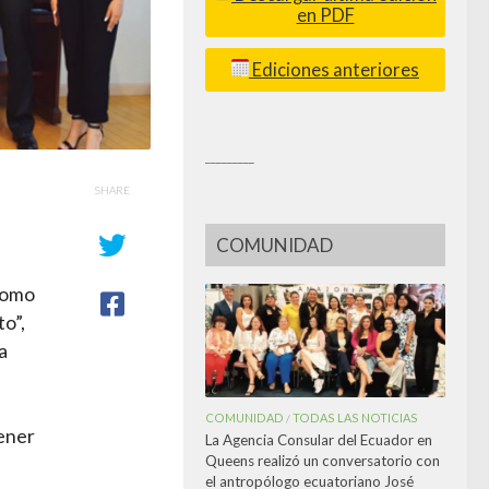
en PDF
Ediciones anteriores
_________
SHARE
COMUNIDAD
 como
to”,
a
COMUNIDAD
TODAS LAS NOTICIAS
/
tener
La Agencia Consular del Ecuador en
Queens realizó un conversatorio con
el antropólogo ecuatoriano José