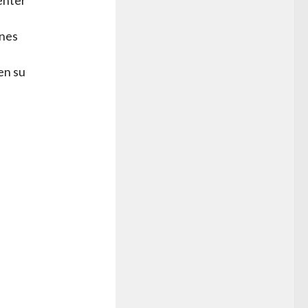
enter
ones
en su