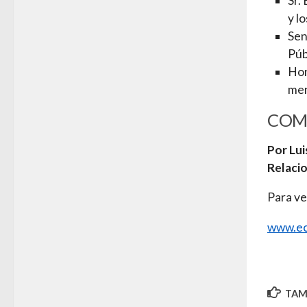
Sr.
y l
Sen
Púb
Hon
men
COM
Por Lui
Relaci
Para ve
www.ec
TAMB