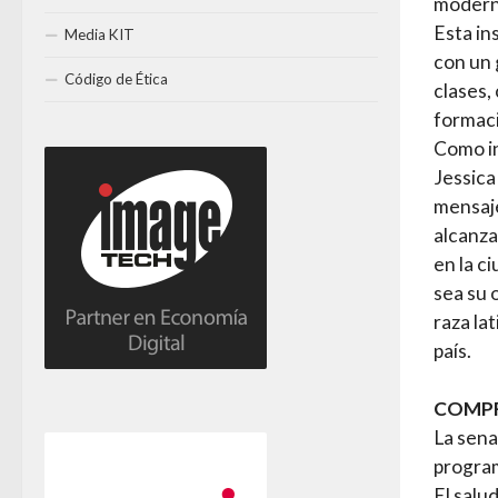
modern
Esta in
Media KIT
con un 
Código de Ética
clases,
formaci
Como in
Jessica
mensaje
alcanza
en la c
sea su 
raza la
país.
COMPR
La sena
program
El salu