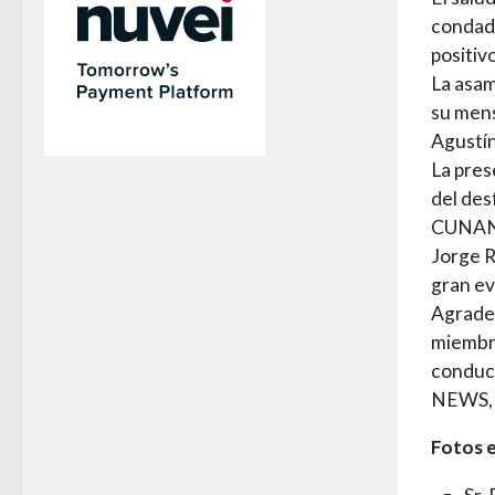
condado
positiv
La asam
su mens
Agustí
La pres
del des
CUNANY,
Jorge R
gran ev
Agradec
miembr
conduct
NEWS, e
Fotos e