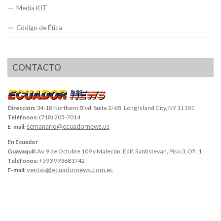
Media KIT
Código de Ética
CONTACTO
Dirección:
34-18 Northern Blvd, Suite 2/6B, Long Island City, NY 11101
Teléfonos:
(718) 205-7014
semanario@ecuadornews.us
E-mail:
En Ecuador
Guayaquil:
Av. 9 de Octubre 109 y Malecón, Edif. Santistevan, Piso 3, Ofi. 1
Teléfonos:
+593 993683742
ventas@ecuadornews.com.ec
E-mail: