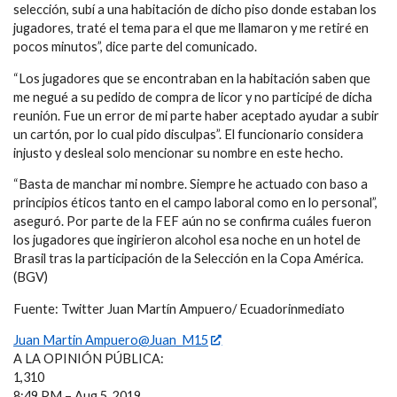
selección, subí a una habitación de dicho piso donde estaban los
jugadores, traté el tema para el que me llamaron y me retiré en
pocos minutos”, dice parte del comunicado.
“Los jugadores que se encontraban en la habitación saben que
me negué a su pedido de compra de licor y no participé de dicha
reunión. Fue un error de mi parte haber aceptado ayudar a subir
un cartón, por lo cual pido disculpas”. El funcionario considera
injusto y desleal solo mencionar su nombre en este hecho.
“Basta de manchar mi nombre. Siempre he actuado con baso a
principios éticos tanto en el campo laboral como en lo personal”,
aseguró. Por parte de la FEF aún no se confirma cuáles fueron
los jugadores que ingirieron alcohol esa noche en un hotel de
Brasil tras la participación de la Selección en la Copa América.
(BGV)
Fuente: Twitter Juan Martín Ampuero/ Ecuadorinmediato
Juan Martin Ampuero@Juan_M15
A LA OPINIÓN PÚBLICA:
1,310
8:49 PM – Aug 5, 2019