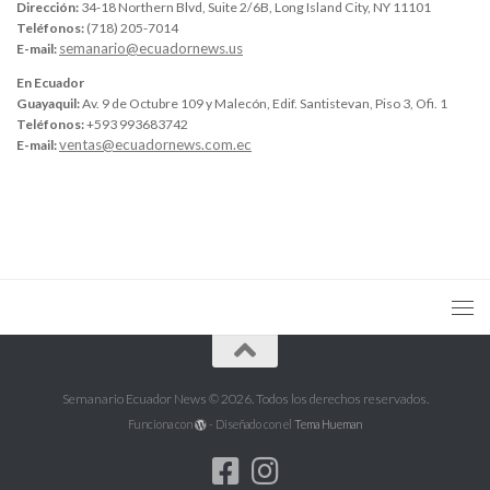
Dirección:
34-18 Northern Blvd, Suite 2/6B, Long Island City, NY 11101
Teléfonos:
(718) 205-7014
semanario@ecuadornews.us
E-mail:
En Ecuador
Guayaquil:
Av. 9 de Octubre 109 y Malecón, Edif. Santistevan, Piso 3, Ofi. 1
Teléfonos:
+593 993683742
ventas@ecuadornews.com.ec
E-mail:
Semanario Ecuador News © 2026. Todos los derechos reservados.
Funciona con
- Diseñado con el
Tema Hueman