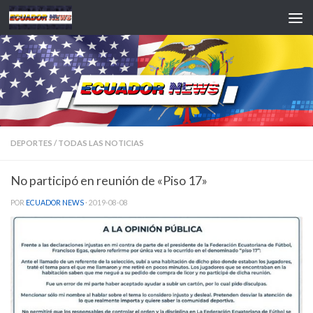
Saltar al contenido
DEPORTES
/
TODAS LAS NOTICIAS
No participó en reunión de «Piso 17»
POR
ECUADOR NEWS
·
2019-08-08