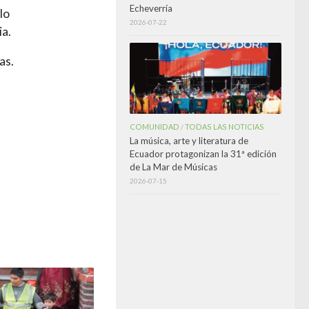
Echeverría
lo
2026-07-22
ia.
as.
COMUNIDAD
TODAS LAS NOTICIAS
/
La música, arte y literatura de
Ecuador protagonizan la 31ª edición
de La Mar de Músicas
2026-07-15