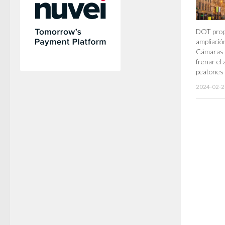
DOT propo
ampliació
Cámaras 
frenar el
peatones
2024-02-2