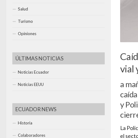
Salud
Turismo
Opiniones
Caíd
ÚLTIMAS NOTICIAS
vial
Noticias Ecuador
a mañ
Noticias EEUU
caída
y Pol
ECUADOR NEWS
cierre
Historia
La Poli
Colaboradores
el sect