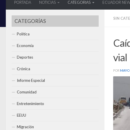
PORTADA
NOTICIAS
CATEGORIAS
ECUADOR NE
SIN CAT
CATEGORÍAS
Política
Caíd
Economía
vial
Deportes
Crónica
POR
MAYC
Informe Especial
Comunidad
Entretenimiento
EEUU
Migración