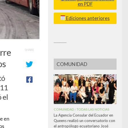
en PDF
Ediciones anteriores
_________
rre
SHARE
os
COMUNIDAD
tó
911
 el
COMUNIDAD
TODAS LAS NOTICIAS
/
La Agencia Consular del Ecuador en
ve en
Queens realizó un conversatorio con
os
el antropólogo ecuatoriano José