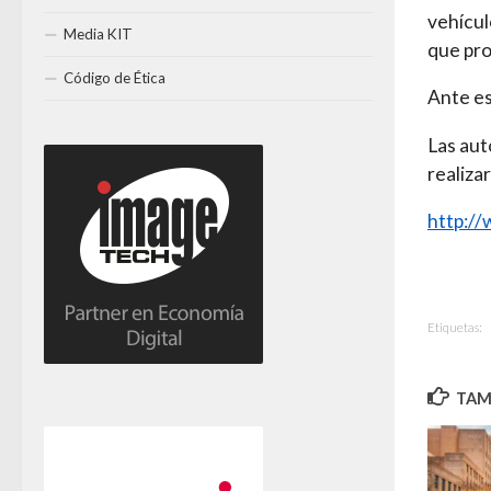
vehícul
Media KIT
que pro
Código de Ética
Ante es
Las aut
realizar
http:/
Etiquetas:
TAMB