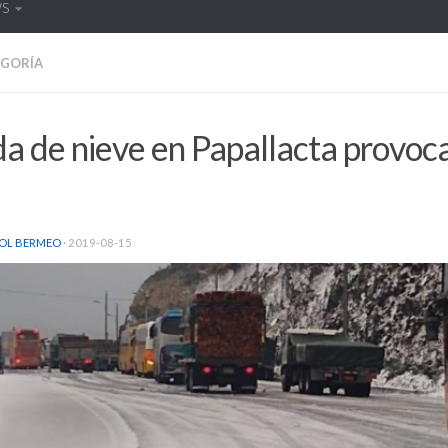
WS
EGORÍA
a de nieve en Papallacta provoca
OL BERMEO
·
2019-08-15