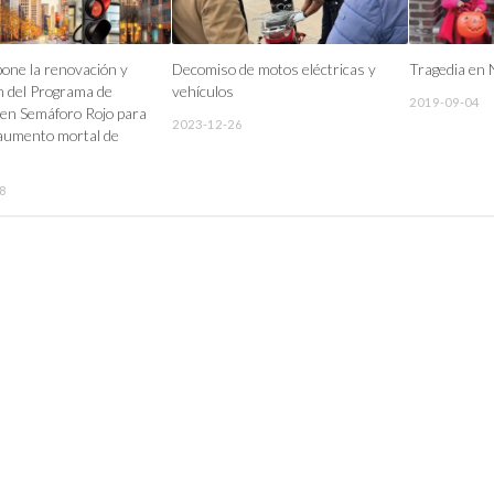
ne la renovación y
Decomiso de motos eléctricas y
Tragedia en
n del Programa de
vehículos
2019-09-04
en Semáforo Rojo para
2023-12-26
 aumento mortal de
8