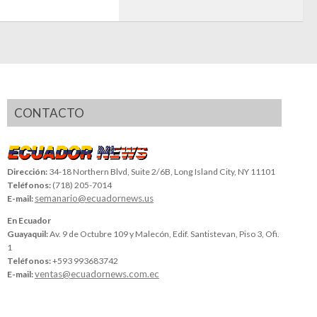
CONTACTO
Dirección:
34-18 Northern Blvd, Suite 2/6B, Long Island City, NY 11101
Teléfonos:
(718) 205-7014
semanario@ecuadornews.us
E-mail:
En Ecuador
Guayaquil:
Av. 9 de Octubre 109 y Malecón, Edif. Santistevan, Piso 3, Ofi.
1
Teléfonos:
+593 993683742
ventas@ecuadornews.com.ec
E-mail: