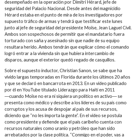
desempeñado en la operación por Dimitri Hérard, jefe de
seguridad del Palacio Nacional. Desde antes del magnicidio
Hérard estaba en el punto de mira de los investigadores por
supuesto tráfico de armas y tendrá que testificar este lunes
junto al jefe de seguridad del presidente Moïse, Jean Laguel Civil.
Ambos son sospechosos de permitir que el mandatario fuera
torturado con saña y asesinado sin que nadie de su equipo
resultara herido. Ambos tendrán que explicar cómo el comando
logró entrar a la vivienda sin que hubiera intercambio de
disparos, aunque el exterior quedó regado de casquillos.
Sobre el supuesto inductor, Christian Sanon, se sabe que ha
vivido largas temporadas en Florida durante los últimos 20 años
y que se declaró en bancarrota en 2013. En un vídeo publicado
por él en YouTube titulado Liderazgo para Haití en 2011
―cuando Moïse no era ni siquiera un político en activo― se
presenta como médico y describe a los líderes de su país como
corruptos y los acusa de despojar al país de sus recursos,
diciendo que “no les importa la gente”. En el vídeo se postula
como presidente y defiende que el país caribeño cuenta con
recursos naturales como uranio y petróleo que han sido
arrebatados por la clase política. “Conmigo en el poder, vas a