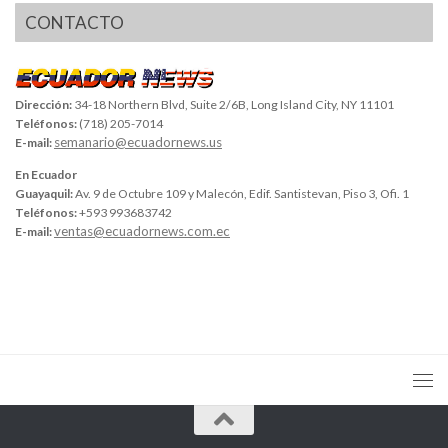
CONTACTO
Dirección:
34-18 Northern Blvd, Suite 2/6B, Long Island City, NY 11101
Teléfonos:
(718) 205-7014
semanario@ecuadornews.us
E-mail:
En Ecuador
Guayaquil:
Av. 9 de Octubre 109 y Malecón, Edif. Santistevan, Piso 3, Ofi. 1
Teléfonos:
+593 993683742
ventas@ecuadornews.com.ec
E-mail: