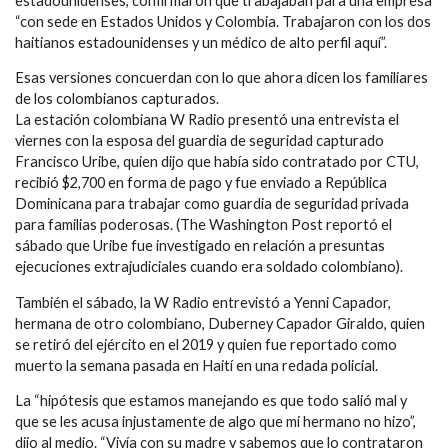
estadounidenses, confirmaron que trabajaban para una empresa
“con sede en Estados Unidos y Colombia. Trabajaron con los dos
haitianos estadounidenses y un médico de alto perfil aquí”.
Esas versiones concuerdan con lo que ahora dicen los familiares
de los colombianos capturados.
La estación colombiana W Radio presentó una entrevista el
viernes con la esposa del guardia de seguridad capturado
Francisco Uribe, quien dijo que había sido contratado por CTU,
recibió $2,700 en forma de pago y fue enviado a República
Dominicana para trabajar como guardia de seguridad privada
para familias poderosas. (The Washington Post reportó el
sábado que Uribe fue investigado en relación a presuntas
ejecuciones extrajudiciales cuando era soldado colombiano).
También el sábado, la W Radio entrevistó a Yenni Capador,
hermana de otro colombiano, Duberney Capador Giraldo, quien
se retiró del ejército en el 2019 y quien fue reportado como
muerto la semana pasada en Haití en una redada policial.
La “hipótesis que estamos manejando es que todo salió mal y
que se les acusa injustamente de algo que mi hermano no hizo”,
dijo al medio. “Vivía con su madre y sabemos que lo contrataron