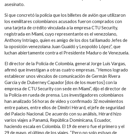
asesinato.
Sí que concretó la policía que los billetes de avión que utilizaron
los exmilitares colombianos acusados fueron comprados con
una tarjeta de crédito vinculada a la empresa CTU Security,
registrada en Miami, cuyo representante es el venezolano,
Anthony Intriago, quien es amigo de los dos tal llamado Jefes de
la oposición venezolana Juan Guaidó y Leopoldo López”, que
luchan abiertamente contra el Presidente Maduro de Venezuela.
El director de la Policía de Colombia, general Jorge Luis Vargas,
afirmó que investigan a otras cuatro empresas. “Hemos logrado
establecer unos vínculos de comunicación de Germán Rivera
García y de Duberney Capador [dos de los muertos] con la
empresa de CTU Security con sede en Miami”, dijo el director de
la Policía en rueda de prensa. Los investigadores colombianos
han analizado 56 horas de vídeo y confirmado 32 movimientos
entre países, entre ellos de Dimitri Hérard, el jefe de seguridad
del Palacio Nacional. De acuerdo con su análisis, Hérard hizo
varios viajes a Panamá, República Dominicana, Ecuador,
haciendo escala en Colombia. El 19 de enero fue el primero y el
29 de mayo, el último de los viajes. “Pero no solo estuvo de