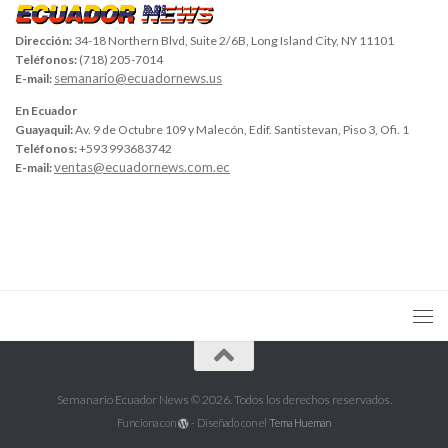
Dirección:
34-18 Northern Blvd, Suite 2/6B, Long Island City, NY 11101
Teléfonos:
(718) 205-7014
semanario@ecuadornews.us
E-mail:
En Ecuador
Guayaquil:
Av. 9 de Octubre 109 y Malecón, Edif. Santistevan, Piso 3, Ofi. 1
Teléfonos:
+593 993683742
ventas@ecuadornews.com.ec
E-mail:
Semanario Ecuador News © 2026. Todos los derechos reservados.
Funciona con
- Diseñado con el
Tema Hueman