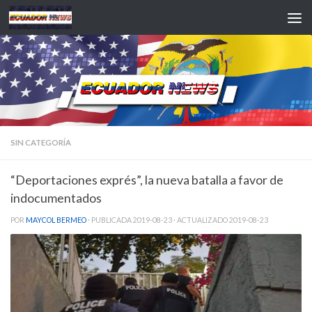
Saltar al contenido
SIN CATEGORÍA
“Deportaciones exprés”, la nueva batalla a favor de
indocumentados
POR
MAYCOL BERMEO
· PUBLICADA
2019-08-23
· ACTUALIZADO
2019-08-23