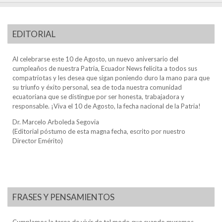
EDITORIAL
Al celebrarse este 10 de Agosto, un nuevo aniversario del
cumpleaños de nuestra Patria, Ecuador News felicita a todos sus
compatriotas y les desea que sigan poniendo duro la mano para que
su triunfo y éxito personal, sea de toda nuestra comunidad
ecuatoriana que se distingue por ser honesta, trabajadora y
responsable. ¡Viva el 10 de Agosto, la fecha nacional de la Patria!
Dr. Marcelo Arboleda Segovia
(Editorial póstumo de esta magna fecha, escrito por nuestro
Director Emérito)
FRASES Y PENSAMIENTOS
Cumplamos la tarea de vivir de tal modo que cuando muramos,