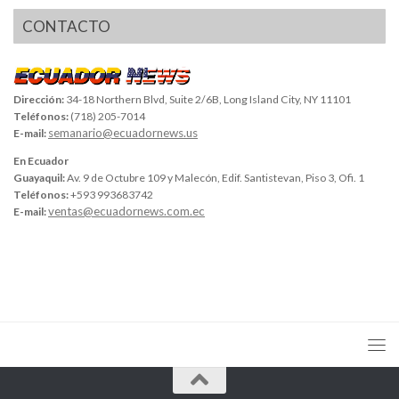
CONTACTO
Dirección:
34-18 Northern Blvd, Suite 2/6B, Long Island City, NY 11101
Teléfonos:
(718) 205-7014
semanario@ecuadornews.us
E-mail:
En Ecuador
Guayaquil:
Av. 9 de Octubre 109 y Malecón, Edif. Santistevan, Piso 3, Ofi. 1
Teléfonos:
+593 993683742
ventas@ecuadornews.com.ec
E-mail: