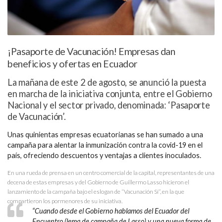
¡Pasaporte de Vacunación! Empresas dan
beneficios y ofertas en Ecuador
La mañana de este 2 de agosto, se anunció la puesta
en marcha de la iniciativa conjunta, entre el Gobierno
Nacional y el sector privado, denominada: ‘Pasaporte
de Vacunación’.
Unas quinientas empresas ecuatorianas se han sumado a una
campaña para alentar la inmunización contra la covid-19 en el
país, ofreciendo descuentos y ventajas a clientes inoculados.
En una rueda de prensa en un centro comercial de la capital, representantes de una
decena de estas empresas y del Gobierno de Guillermo Lasso hicieron el
lanzamiento de la campaña bajo el eslogan de “Vacunación Sí”, en la que
compartieron los pormenores de su iniciativa.
“Cuando desde el Gobierno hablamos del Ecuador del
Encuentro (lema de campaña de Lasso) y una nueva forma de