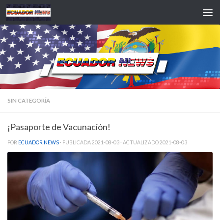
Saltar al contenido
SIN CATEGORÍA
¡Pasaporte de Vacunación!
POR
ECUADOR NEWS
· PUBLICADA
2021-08-03
· ACTUALIZADO
2021-08-03