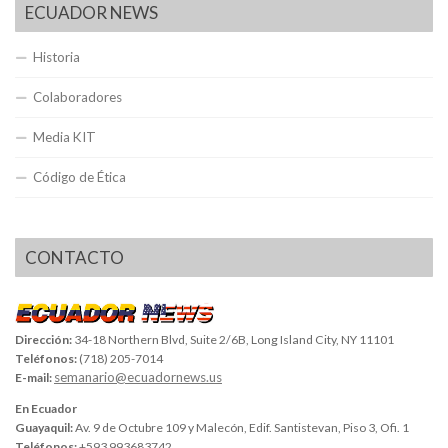
ECUADOR NEWS
Historia
Colaboradores
Media KIT
Código de Ética
CONTACTO
Dirección:
34-18 Northern Blvd, Suite 2/6B, Long Island City, NY 11101
Teléfonos:
(718) 205-7014
semanario@ecuadornews.us
E-mail:
En Ecuador
Guayaquil:
Av. 9 de Octubre 109 y Malecón, Edif. Santistevan, Piso 3, Ofi. 1
Teléfonos:
+593 993683742