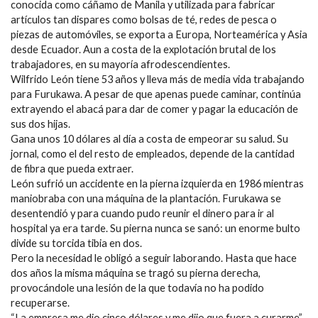
conocida como cáñamo de Manila y utilizada para fabricar
artículos tan dispares como bolsas de té, redes de pesca o
piezas de automóviles, se exporta a Europa, Norteamérica y Asia
desde Ecuador. Aun a costa de la explotación brutal de los
trabajadores, en su mayoría afrodescendientes.
Wilfrido León tiene 53 años y lleva más de media vida trabajando
para Furukawa. A pesar de que apenas puede caminar, continúa
extrayendo el abacá para dar de comer y pagar la educación de
sus dos hijas.
Gana unos 10 dólares al día a costa de empeorar su salud. Su
jornal, como el del resto de empleados, depende de la cantidad
de fibra que pueda extraer.
León sufrió un accidente en la pierna izquierda en 1986 mientras
maniobraba con una máquina de la plantación. Furukawa se
desentendió y para cuando pudo reunir el dinero para ir al
hospital ya era tarde. Su pierna nunca se sanó: un enorme bulto
divide su torcida tibia en dos.
Pero la necesidad le obligó a seguir laborando. Hasta que hace
dos años la misma máquina se tragó su pierna derecha,
provocándole una lesión de la que todavía no ha podido
recuperarse.
“La empresa me dio cinco dólares y me dijo que fuera a curarme”,