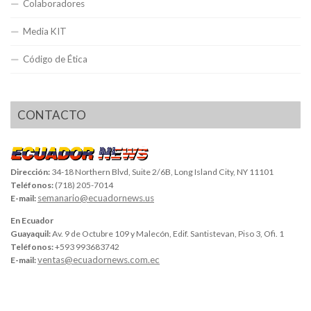
Colaboradores
Media KIT
Código de Ética
CONTACTO
Dirección:
34-18 Northern Blvd, Suite 2/6B, Long Island City, NY 11101
Teléfonos:
(718) 205-7014
semanario@ecuadornews.us
E-mail:
En Ecuador
Guayaquil:
Av. 9 de Octubre 109 y Malecón, Edif. Santistevan, Piso 3, Ofi. 1
Teléfonos:
+593 993683742
ventas@ecuadornews.com.ec
E-mail: