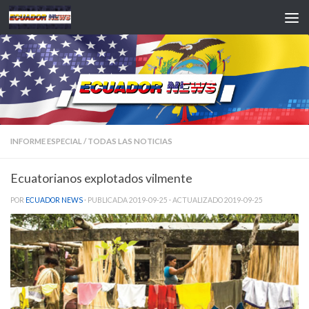
Saltar al contenido
INFORME ESPECIAL
/
TODAS LAS NOTICIAS
Ecuatorianos explotados vilmente
POR
ECUADOR NEWS
· PUBLICADA
2019-09-25
· ACTUALIZADO
2019-09-25