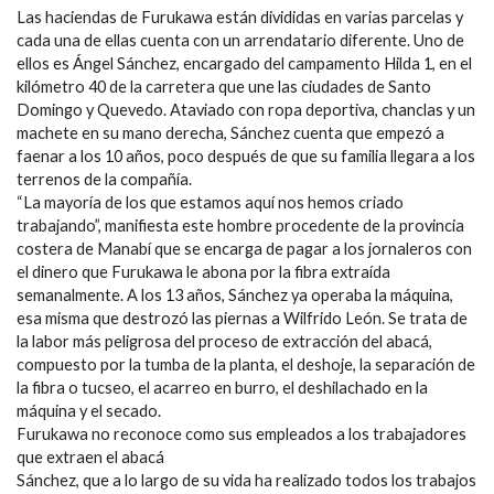
Las haciendas de Furukawa están divididas en varias parcelas y
cada una de ellas cuenta con un arrendatario diferente. Uno de
ellos es Ángel Sánchez, encargado del campamento Hilda 1, en el
kilómetro 40 de la carretera que une las ciudades de Santo
Domingo y Quevedo. Ataviado con ropa deportiva, chanclas y un
machete en su mano derecha, Sánchez cuenta que empezó a
faenar a los 10 años, poco después de que su familia llegara a los
terrenos de la compañía.
“La mayoría de los que estamos aquí nos hemos criado
trabajando”, manifiesta este hombre procedente de la provincia
costera de Manabí que se encarga de pagar a los jornaleros con
el dinero que Furukawa le abona por la fibra extraída
semanalmente. A los 13 años, Sánchez ya operaba la máquina,
esa misma que destrozó las piernas a Wilfrido León. Se trata de
la labor más peligrosa del proceso de extracción del abacá,
compuesto por la tumba de la planta, el deshoje, la separación de
la fibra o tucseo, el acarreo en burro, el deshilachado en la
máquina y el secado.
Furukawa no reconoce como sus empleados a los trabajadores
que extraen el abacá
Sánchez, que a lo largo de su vida ha realizado todos los trabajos