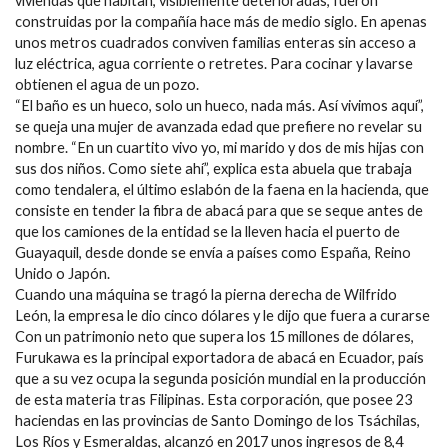
viviendas que habitan, visiblemente deterioradas, fueron
construidas por la compañía hace más de medio siglo. En apenas
unos metros cuadrados conviven familias enteras sin acceso a
luz eléctrica, agua corriente o retretes. Para cocinar y lavarse
obtienen el agua de un pozo.
“El baño es un hueco, solo un hueco, nada más. Así vivimos aquí”,
se queja una mujer de avanzada edad que prefiere no revelar su
nombre. “En un cuartito vivo yo, mi marido y dos de mis hijas con
sus dos niños. Como siete ahí”, explica esta abuela que trabaja
como tendalera, el último eslabón de la faena en la hacienda, que
consiste en tender la fibra de abacá para que se seque antes de
que los camiones de la entidad se la lleven hacia el puerto de
Guayaquil, desde donde se envía a países como España, Reino
Unido o Japón.
Cuando una máquina se tragó la pierna derecha de Wilfrido
León, la empresa le dio cinco dólares y le dijo que fuera a curarse
Con un patrimonio neto que supera los 15 millones de dólares,
Furukawa es la principal exportadora de abacá en Ecuador, país
que a su vez ocupa la segunda posición mundial en la producción
de esta materia tras Filipinas. Esta corporación, que posee 23
haciendas en las provincias de Santo Domingo de los Tsáchilas,
Los Ríos y Esmeraldas, alcanzó en 2017 unos ingresos de 8,4