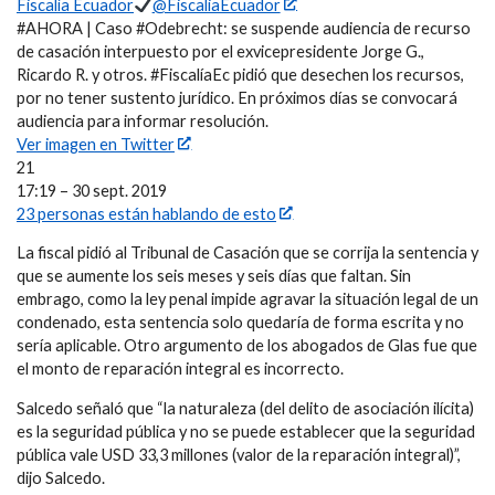
Fiscalía Ecuador
@FiscaliaEcuador
#AHORA | Caso #Odebrecht: se suspende audiencia de recurso
de casación interpuesto por el exvicepresidente Jorge G.,
Ricardo R. y otros. #FiscalíaEc pidió que desechen los recursos,
por no tener sustento jurídico. En próximos días se convocará
audiencia para informar resolución.
Ver imagen en Twitter
21
17:19 – 30 sept. 2019
23 personas están hablando de esto
La fiscal pidió al Tribunal de Casación que se corrija la sentencia y
que se aumente los seis meses y seis días que faltan. Sin
embrago, como la ley penal impide agravar la situación legal de un
condenado, esta sentencia solo quedaría de forma escrita y no
sería aplicable. Otro argumento de los abogados de Glas fue que
el monto de reparación integral es incorrecto.
Salcedo señaló que “la naturaleza (del delito de asociación ilícita)
es la seguridad pública y no se puede establecer que la seguridad
pública vale USD 33,3 millones (valor de la reparación integral)”,
dijo Salcedo.