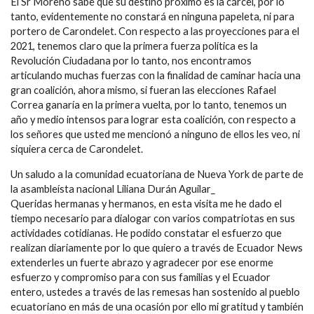
El Sr Moreno sabe que su destino próximo es la cárcel, por lo
tanto, evidentemente no constará en ninguna papeleta, ni para
portero de Carondelet. Con respecto a las proyecciones para el
2021, tenemos claro que la primera fuerza política es la
Revolución Ciudadana por lo tanto, nos encontramos
articulando muchas fuerzas con la finalidad de caminar hacia una
gran coalición, ahora mismo, si fueran las elecciones Rafael
Correa ganaría en la primera vuelta, por lo tanto, tenemos un
año y medio intensos para lograr esta coalición, con respecto a
los señores que usted me mencionó a ninguno de ellos les veo, ni
siquiera cerca de Carondelet.
Un saludo a la comunidad ecuatoriana de Nueva York de parte de
la asambleísta nacional Liliana Durán Aguilar_
Queridas hermanas y hermanos, en esta visita me he dado el
tiempo necesario para dialogar con varios compatriotas en sus
actividades cotidianas. He podido constatar el esfuerzo que
realizan diariamente por lo que quiero a través de Ecuador News
extenderles un fuerte abrazo y agradecer por ese enorme
esfuerzo y compromiso para con sus familias y el Ecuador
entero, ustedes a través de las remesas han sostenido al pueblo
ecuatoriano en más de una ocasión por ello mi gratitud y también