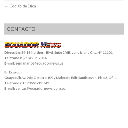
Código de Ética
CONTACTO
Dirección:
34-18 Northern Blvd, Suite 2/6B, Long Island City, NY 11101
Teléfonos:
(718) 205-7014
semanario@ecuadornews.us
E-mail:
En Ecuador
Guayaquil:
Av. 9 de Octubre 109 y Malecón, Edif. Santistevan, Piso 3, Ofi. 1
Teléfonos:
+593 993683742
ventas@ecuadornews.com.ec
E-mail: