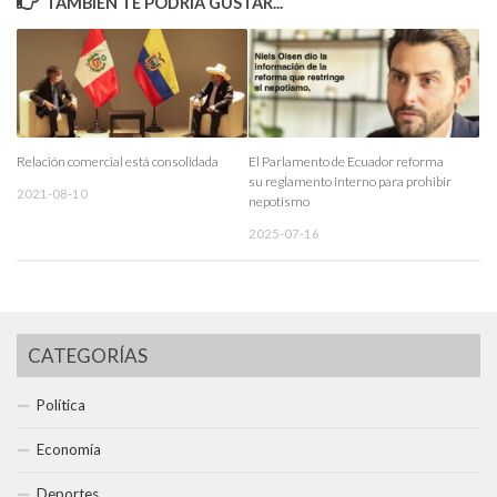
TAMBIÉN TE PODRÍA GUSTAR...
Relación comercial está consolidada
El Parlamento de Ecuador reforma
su reglamento interno para prohibir
2021-08-10
nepotismo
2025-07-16
CATEGORÍAS
Política
Economía
Deportes