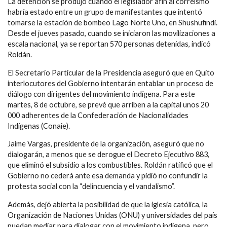
La detención se produjo cuando el legislador afín al correísmo
habría estado entre un grupo de manifestantes que intentó
tomarse la estación de bombeo Lago Norte Uno, en Shushufindi.
Desde el jueves pasado, cuando se iniciaron las movilizaciones a
escala nacional, ya se reportan 570 personas detenidas, indicó
Roldán.
El Secretario Particular de la Presidencia aseguró que en Quito
interlocutores del Gobierno intentarán entablar un proceso de
diálogo con dirigentes del movimiento indígena. Para este
martes, 8 de octubre, se prevé que arriben a la capital unos 20
000 adherentes de la Confederación de Nacionalidades
Indígenas (Conaie).
Jaime Vargas, presidente de la organización, aseguró que no
dialogarán, a menos que se derogue el Decreto Ejecutivo 883,
que eliminó el subsidio a los combustibles. Roldán ratificó que el
Gobierno no cederá ante esa demanda y pidió no confundir la
protesta social con la “delincuencia y el vandalismo”.
Además, dejó abierta la posibilidad de que la iglesia católica, la
Organización de Naciones Unidas (ONU) y universidades del país
puedan mediar para dialogar con el movimiento indígena, pero