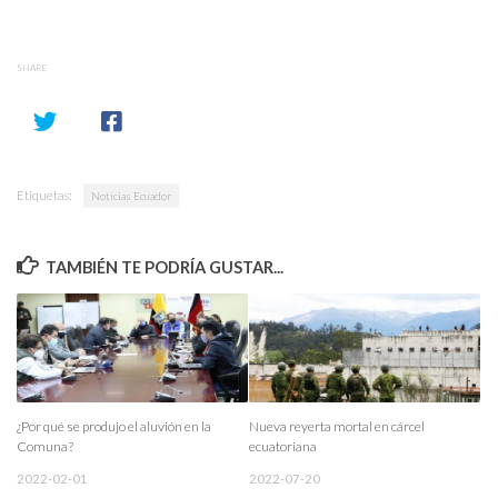
SHARE
Etiquetas:
Noticias Ecuador
TAMBIÉN TE PODRÍA GUSTAR...
¿Por qué se produjo el aluvión en la
Nueva reyerta mortal en cárcel
Comuna?
ecuatoriana
2022-02-01
2022-07-20