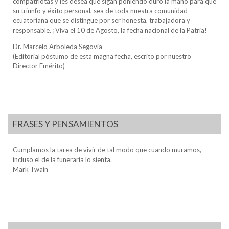
compatriotas y les desea que sigan poniendo duro la mano para que
su triunfo y éxito personal, sea de toda nuestra comunidad
ecuatoriana que se distingue por ser honesta, trabajadora y
responsable. ¡Viva el 10 de Agosto, la fecha nacional de la Patria!
Dr. Marcelo Arboleda Segovia
(Editorial póstumo de esta magna fecha, escrito por nuestro
Director Emérito)
FRASES Y PENSAMIENTOS
Cumplamos la tarea de vivir de tal modo que cuando muramos,
incluso el de la funeraria lo sienta.
Mark Twain