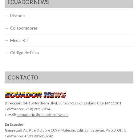
ECUADOR NEWS
Historia
Colaboradores
Media KIT
Código de Ética
CONTACTO
Dirección:
34-18 Northern Blvd, Suite 2/6B, Long Island City, NY 11101
Teléfonos:
(718) 205-7014
semanario@ecuadornews.us
E-mail:
En Ecuador
Guayaquil:
Av. 9 de Octubre 109 y Malecón, Edif. Santistevan, Piso 3, Ofi. 1
Teléfonos:
+593 993683742