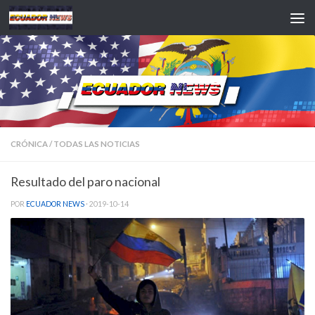
Saltar al contenido
CRÓNICA
/
TODAS LAS NOTICIAS
Resultado del paro nacional
POR
ECUADOR NEWS
·
2019-10-14