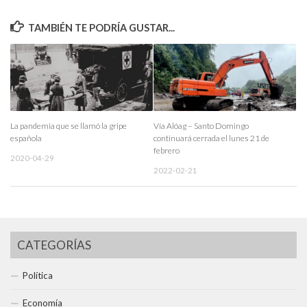
TAMBIÉN TE PODRÍA GUSTAR...
La pandemia que se llamó la gripe
Vía Alóag – Santo Domingo
española
continuará cerrada el lunes 21 de
febrero
2020-04-29
2022-02-21
CATEGORÍAS
Política
Economía