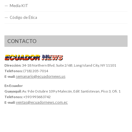
Media KIT
Código de Ética
CONTACTO
Dirección:
34-18 Northern Blvd, Suite 2/6B, Long Island City, NY 11101
Teléfonos:
(718) 205-7014
semanario@ecuadornews.us
E-mail:
En Ecuador
Guayaquil:
Av. 9 de Octubre 109 y Malecón, Edif. Santistevan, Piso 3, Ofi. 1
Teléfonos:
+593 993683742
ventas@ecuadornews.com.ec
E-mail: