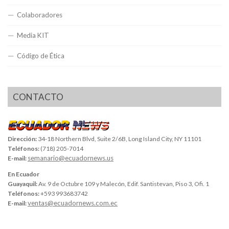
Colaboradores
Media KIT
Código de Ética
CONTACTO
Dirección:
34-18 Northern Blvd, Suite 2/6B, Long Island City, NY 11101
Teléfonos:
(718) 205-7014
semanario@ecuadornews.us
E-mail:
En Ecuador
Guayaquil:
Av. 9 de Octubre 109 y Malecón, Edif. Santistevan, Piso 3, Ofi. 1
Teléfonos:
+593 993683742
ventas@ecuadornews.com.ec
E-mail: