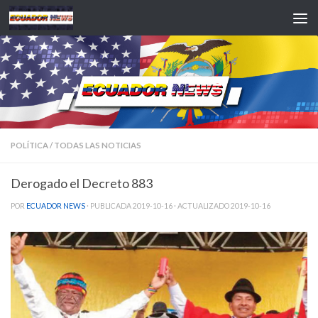
Saltar al contenido
POLÍTICA
/
TODAS LAS NOTICIAS
Derogado el Decreto 883
POR
ECUADOR NEWS
· PUBLICADA
2019-10-16
· ACTUALIZADO
2019-10-16