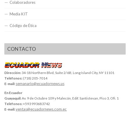
Colaboradores
Media KIT
Código de Ética
CONTACTO
Dirección:
34-18 Northern Blvd, Suite 2/6B, Long Island City, NY 11101
Teléfonos:
(718) 205-7014
semanario@ecuadornews.us
E-mail:
En Ecuador
Guayaquil:
Av. 9 de Octubre 109 y Malecón, Edif. Santistevan, Piso 3, Ofi. 1
Teléfonos:
+593 993683742
ventas@ecuadornews.com.ec
E-mail: