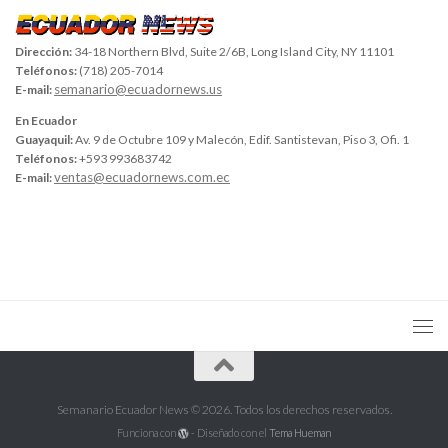
Dirección:
34-18 Northern Blvd, Suite 2/6B, Long Island City, NY 11101
Teléfonos:
(718) 205-7014
semanario@ecuadornews.us
E-mail:
En Ecuador
Guayaquil:
Av. 9 de Octubre 109 y Malecón, Edif. Santistevan, Piso 3, Ofi. 1
Teléfonos:
+593 993683742
ventas@ecuadornews.com.ec
E-mail:
Semanario Ecuador News © 2026. Todos los derechos reservados.
Funciona con
- Diseñado con el
Tema Hueman