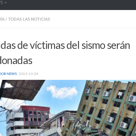
WS
ÍA
/
TODAS LAS NOTICIAS
as de víctimas del sismo serán
donadas
DOR NEWS
·
2019-10-24