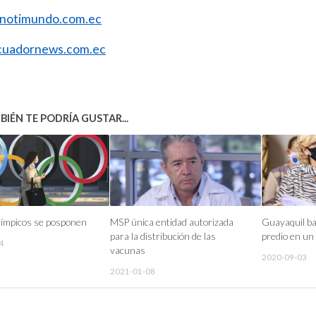
//notimundo.com.ec
uadornews.com.ec
IÉN TE PODRÍA GUSTAR...
límpicos se posponen
MSP única entidad autorizada
Guayaquil baj
para la distribución de las
predio en un
4
vacunas
2020-09-03
2021-01-08