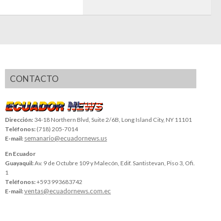
CONTACTO
Dirección:
34-18 Northern Blvd, Suite 2/6B, Long Island City, NY 11101
Teléfonos:
(718) 205-7014
semanario@ecuadornews.us
E-mail:
En Ecuador
Guayaquil:
Av. 9 de Octubre 109 y Malecón, Edif. Santistevan, Piso 3, Ofi.
1
Teléfonos:
+593 993683742
ventas@ecuadornews.com.ec
E-mail: