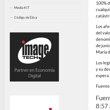
100% de
Media KIT
cualqui
catástr
Código de Ética
Los afe
del val
denomin
de juni
María d
Los leg
y su de
espera 
Fuente:
Fuent
8:57 