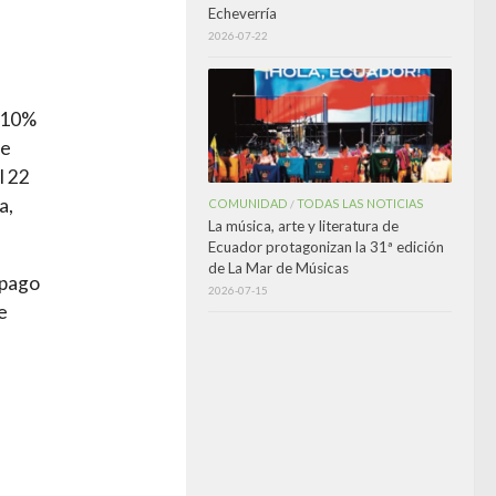
Echeverría
2026-07-22
l 10%
se
l 22
a,
COMUNIDAD
TODAS LAS NOTICIAS
/
La música, arte y literatura de
Ecuador protagonizan la 31ª edición
de La Mar de Músicas
opago
2026-07-15
e