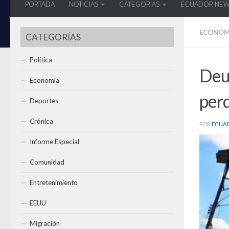
PORTADA
NOTICIAS
CATEGORIAS
ECUADOR NE
ECONOM
CATEGORÍAS
Política
Deud
Economía
per
Deportes
Crónica
POR
ECUA
Informe Especial
Comunidad
Entretenimiento
EEUU
Migración