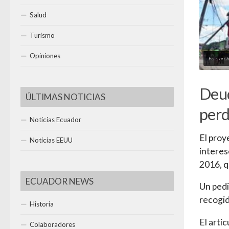
Salud
Turismo
Opiniones
Foto arch
Deud
ÚLTIMAS NOTICIAS
per
Noticias Ecuador
El proy
Noticias EEUU
interes
2016, q
ECUADOR NEWS
Un pedi
recogid
Historia
El artí
Colaboradores