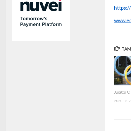
https:
www.ec
TAMB
Juegos O
2020-03-2