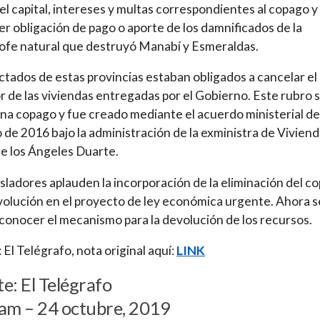
l capital, intereses y multas correspondientes al copago y
er obligación de pago o aporte de los damnificados de la
ofe natural que destruyó Manabí y Esmeraldas.
ctados de estas provincias estaban obligados a cancelar e
or de las viviendas entregadas por el Gobierno. Este rubro 
a copago y fue creado mediante el acuerdo ministerial de
o de 2016 bajo la administración de la exministra de Viviend
e los Ángeles Duarte.
isladores aplauden la incorporación de la eliminación del c
volución en el proyecto de ley económica urgente. Ahora s
conocer el mecanismo para la devolución de los recursos.
 El Telégrafo, nota original aquí:
LINK
e: El Telégrafo
am – 24 octubre, 2019