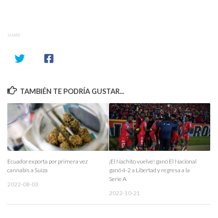
SHARE
TAMBIÉN TE PODRÍA GUSTAR...
Ecuador exporta por primera vez
¡El Nachito vuelve! ganó El Nacional
cannabis a Suiza
ganó 4-2 a Libertad y regresa a la
Serie A
2022-08-03
2022-10-21