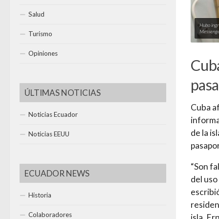
Salud
Hubo ingr
Messenge
Turismo
Opiniones
Cuba
pasa
ÚLTIMAS NOTICIAS
Cuba af
Noticias Ecuador
informa
de la i
Noticias EEUU
pasapor
“Son fa
ECUADOR NEWS
del uso
escribi
Historia
residen
Colaboradores
isla, E