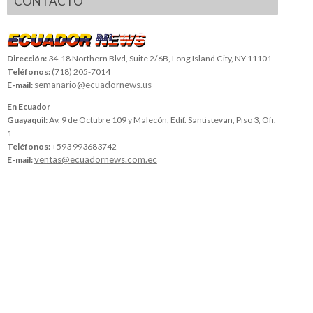
CONTACTO
Dirección:
34-18 Northern Blvd, Suite 2/6B, Long Island City, NY 11101
Teléfonos:
(718) 205-7014
semanario@ecuadornews.us
E-mail:
En Ecuador
Guayaquil:
Av. 9 de Octubre 109 y Malecón, Edif. Santistevan, Piso 3, Ofi.
1
Teléfonos:
+593 993683742
ventas@ecuadornews.com.ec
E-mail: