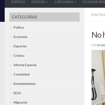
PORTADA
NOTICIAS
CATEGORIAS
ECUADOR NE
POLÍTIC
CATEGORÍAS
Política
No 
Economía
POR
ECUA
Deportes
Crónica
Informe Especial
Comunidad
Entretenimiento
EEUU
Migración