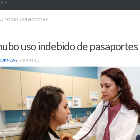
WS
A
/
TODAS LAS NOTICIAS
hubo uso indebido de pasaportes
DOR NEWS
·
2019-11-15