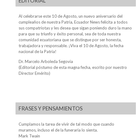
EDITORIAL
Al celebrarse este 10 de Agosto, un nuevo aniversario del
cumpleaños de nuestra Patria, Ecuador News felicita a todos
sus compatriotas y les desea que sigan poniendo duro la mano
para que su triunfo y éxito personal, sea de toda nuestra
comunidad ecuatoriana que se distingue por ser honesta,
trabajadora y responsable. ¡Viva el 10 de Agosto, la fecha
nacional de la Patria!
Dr. Marcelo Arboleda Segovia
(Editorial póstumo de esta magna fecha, escrito por nuestro
Director Emérito)
FRASES Y PENSAMIENTOS
Cumplamos la tarea de vivir de tal modo que cuando
muramos, incluso el de la funeraria lo sienta.
Mark Twain