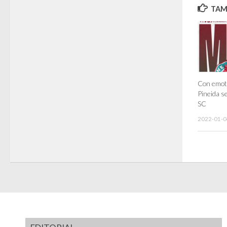
TAMB
Con emot
Pineida s
SC
2022-01-0