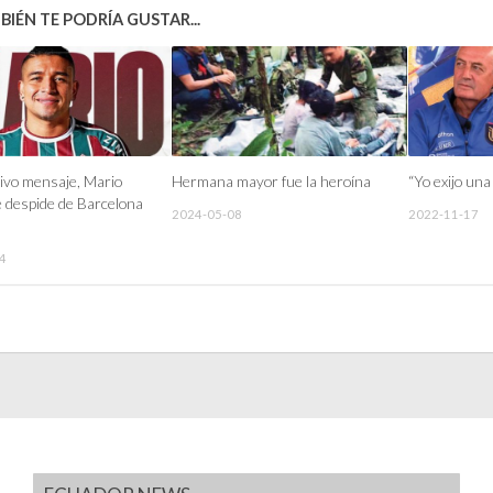
IÉN TE PODRÍA GUSTAR...
ivo mensaje, Mario
Hermana mayor fue la heroína
“Yo exijo una
e despide de Barcelona
2024-05-08
2022-11-17
4