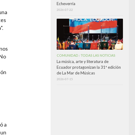
Echeverría
2026-07-22
guna
tes
”.
anos
COMUNIDAD
TODAS LAS NOTICIAS
 No
/
La música, arte y literatura de
Ecuador protagonizan la 31ª edición
ión
de La Mar de Músicas
2026-07-15
ó a
 un