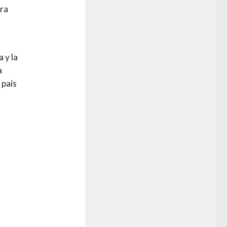
tra
 y la
a
 país