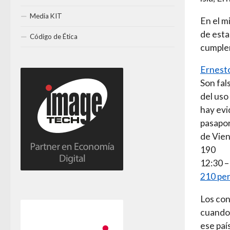
Media KIT
En el m
de esta
Código de Ética
cumplen
Ernest
Son fal
del uso
hay evi
pasapor
de Vien
190
12:30 –
210 per
Los con
cuando 
ese paí