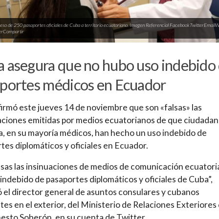
eso de 250 pasaportes oficiales de Cuba a territorio ecuatoriano. Imagen Referencial FacebookTwitterEma
rCompartir
 asegura que no hubo uso indebido
portes médicos en Ecuador
irmó este jueves 14 de noviembre que son «falsas» las
ciones emitidas por medios ecuatorianos de que ciudada
sla, en su mayoría médicos, han hecho un uso indebido de
tes diplomáticos y oficiales en Ecuador.
lsas las insinuaciones de medios de comunicación ecuator
 indebido de pasaportes diplomáticos y oficiales de Cuba”,
ó el director general de asuntos consulares y cubanos
tes en el exterior, del Ministerio de Relaciones Exteriores 
rnesto Soberón, en su cuenta de Twitter.