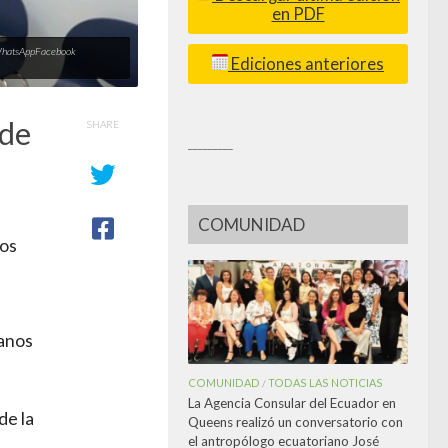
en PDF
ilWhatsAppFacebook
Ediciones anteriores
 de
SHARE
_________
COMUNIDAD
nos
ianos
COMUNIDAD
TODAS LAS NOTICIAS
/
La Agencia Consular del Ecuador en
de la
Queens realizó un conversatorio con
el antropólogo ecuatoriano José