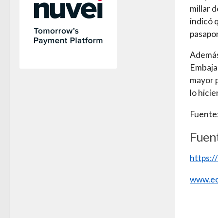
millar 
indicó 
pasapor
Además,
Embajad
mayor p
lo hici
Fuente:
Fuen
https:
www.ec