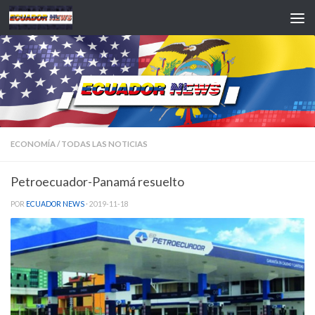
Saltar al contenido
ECONOMÍA
/
TODAS LAS NOTICIAS
Petroecuador-Panamá resuelto
POR
ECUADOR NEWS
·
2019-11-18