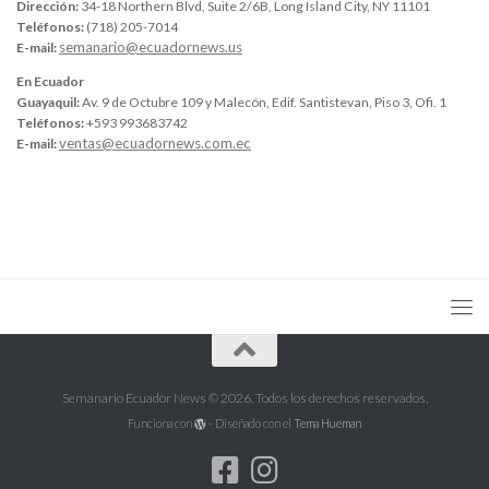
Dirección:
34-18 Northern Blvd, Suite 2/6B, Long Island City, NY 11101
Teléfonos:
(718) 205-7014
semanario@ecuadornews.us
E-mail:
En Ecuador
Guayaquil:
Av. 9 de Octubre 109 y Malecón, Edif. Santistevan, Piso 3, Ofi. 1
Teléfonos:
+593 993683742
ventas@ecuadornews.com.ec
E-mail:
Semanario Ecuador News © 2026. Todos los derechos reservados.
Funciona con
- Diseñado con el
Tema Hueman