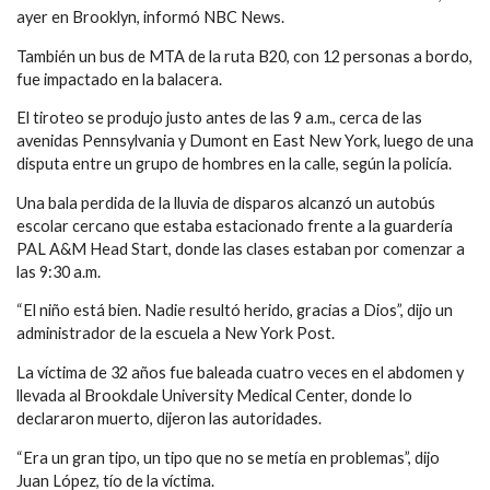
ayer en Brooklyn, informó NBC News.
También un bus de MTA de la ruta B20, con 12 personas a bordo,
fue impactado en la balacera.
El tiroteo se produjo justo antes de las 9 a.m., cerca de las
avenidas Pennsylvania y Dumont en East New York, luego de una
disputa entre un grupo de hombres en la calle, según la policía.
Una bala perdida de la lluvia de disparos alcanzó un autobús
escolar cercano que estaba estacionado frente a la guardería
PAL A&M Head Start, donde las clases estaban por comenzar a
las 9:30 a.m.
“El niño está bien. Nadie resultó herido, gracias a Dios”, dijo un
administrador de la escuela a New York Post.
La víctima de 32 años fue baleada cuatro veces en el abdomen y
llevada al Brookdale University Medical Center, donde lo
declararon muerto, dijeron las autoridades.
“Era un gran tipo, un tipo que no se metía en problemas”, dijo
Juan López, tío de la víctima.