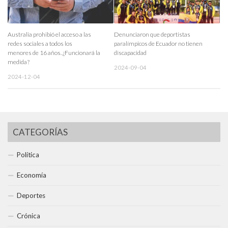
Australia prohibió el acceso a las
Denunciaron que deportistas
redes sociales a todos los
paralímpicos de Ecuador no tienen
menores de 16 años. ¿Funcionará la
discapacidad
medida?
2024-09-04
2024-12-04
CATEGORÍAS
Política
Economía
Deportes
Crónica