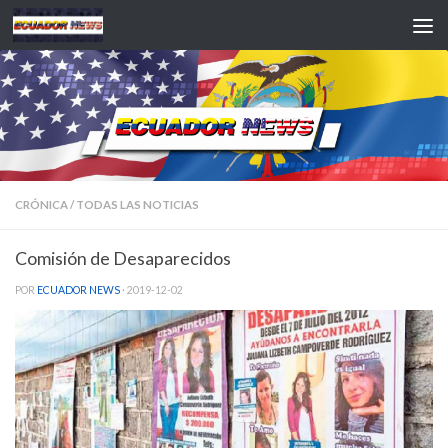
Saltar al contenido
CRÓNICA
/
TODAS LAS NOTICIAS
Comisión de Desaparecidos
POR
ECUADOR NEWS
·
2019-12-02