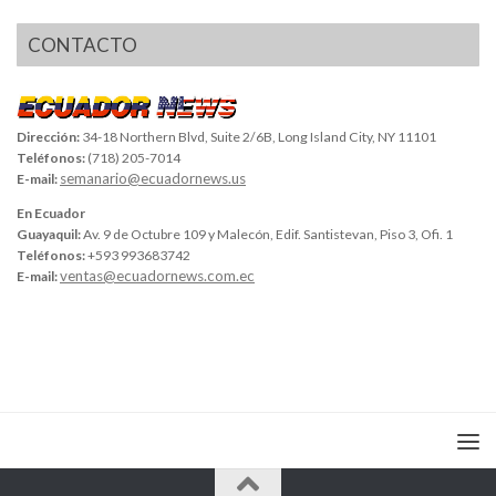
CONTACTO
Dirección:
34-18 Northern Blvd, Suite 2/6B, Long Island City, NY 11101
Teléfonos:
(718) 205-7014
semanario@ecuadornews.us
E-mail:
En Ecuador
Guayaquil:
Av. 9 de Octubre 109 y Malecón, Edif. Santistevan, Piso 3, Ofi. 1
Teléfonos:
+593 993683742
ventas@ecuadornews.com.ec
E-mail: