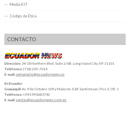
Media KIT
Código de Ética
CONTACTO
Dirección:
34-18 Northern Blvd, Suite 2/6B, Long Island City, NY 11101
Teléfonos:
(718) 205-7014
semanario@ecuadornews.us
E-mail:
En Ecuador
Guayaquil:
Av. 9 de Octubre 109 y Malecón, Edif. Santistevan, Piso 3, Ofi. 1
Teléfonos:
+593 993683742
ventas@ecuadornews.com.ec
E-mail: