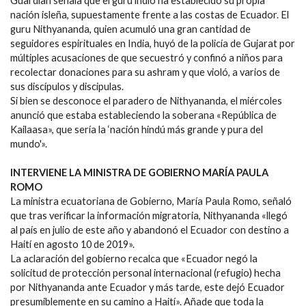
Guardian señala que el gurú indio ha establecido su propia
nación isleña, supuestamente frente a las costas de Ecuador. El
guru Nithyananda, quien acumuló una gran cantidad de
seguidores espirituales en India, huyó de la policía de Gujarat por
múltiples acusaciones de que secuestró y confinó a niños para
recolectar donaciones para su ashram y que violó, a varios de
sus discípulos y discipulas.
Si bien se desconoce el paradero de Nithyananda, el miércoles
anunció que estaba estableciendo la soberana «República de
Kailaasa», que sería la ‘nación hindú más grande y pura del
mundo'».
INTERVIENE LA MINISTRA DE GOBIERNO MARÍA PAULA
ROMO
La ministra ecuatoriana de Gobierno, María Paula Romo, señaló
que tras verificar la información migratoria, Nithyananda «llegó
al país en julio de este año y abandonó el Ecuador con destino a
Haití en agosto 10 de 2019».
La aclaración del gobierno recalca que «Ecuador negó la
solicitud de protección personal internacional (refugio) hecha
por Nithyananda ante Ecuador y más tarde, este dejó Ecuador
presumiblemente en su camino a Haití». Añade que toda la