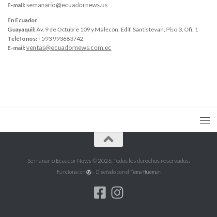
semanario@ecuadornews.us
E-mail:
En Ecuador
Guayaquil:
Av. 9 de Octubre 109 y Malecón, Edif. Santistevan, Piso 3, Ofi. 1
Teléfonos:
+593 993683742
ventas@ecuadornews.com.ec
E-mail:
Semanario Ecuador News © 2026. Todos los derechos reservados.
Funciona con
- Diseñado con el
Tema Hueman