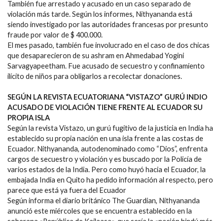
También fue arrestado y acusado en un caso separado de
violación más tarde. Según los informes, Nithyananda está
siendo investigado por las autoridades francesas por presunto
fraude por valor de $ 400.000.
El mes pasado, también fue involucrado en el caso de dos chicas
que desaparecieron de su ashram en Ahmedabad Yogini
Sarvagyapeetham. Fue acusado de secuestro y confinamiento
ilícito de niños para obligarlos a recolectar donaciones.
SEGÚN LA REVISTA ECUATORIANA “VISTAZO” GURÚ INDIO
ACUSADO DE VIOLACIÓN TIENE FRENTE AL ECUADOR SU
PROPIA ISLA
Según la revista Vistazo, un gurú fugitivo de la justicia en India ha
establecido su propia nación en una isla frente a las costas de
Ecuador. Nithyananda, autodenominado como “Dios”, enfrenta
cargos de secuestro y violación y es buscado por la Policía de
varios estados de la India. Pero como huyó hacia el Ecuador, la
embajada India en Quito ha pedido información al respecto, pero
parece que está ya fuera del Ecuador
Según informa el diario británico The Guardian, Nithyananda
anunció este miércoles que se encuentra establecido en la