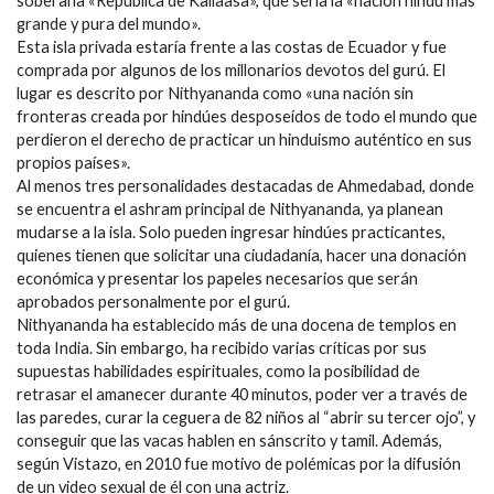
soberana «República de Kailaasa», que sería la «nación hindú más
grande y pura del mundo».
Esta isla privada estaría frente a las costas de Ecuador y fue
comprada por algunos de los millonarios devotos del gurú. El
lugar es descrito por Nithyananda como «una nación sin
fronteras creada por hindúes desposeídos de todo el mundo que
perdieron el derecho de practicar un hinduismo auténtico en sus
propios países».
Al menos tres personalidades destacadas de Ahmedabad, donde
se encuentra el ashram principal de Nithyananda, ya planean
mudarse a la isla. Solo pueden ingresar hindúes practicantes,
quienes tienen que solicitar una ciudadanía, hacer una donación
económica y presentar los papeles necesarios que serán
aprobados personalmente por el gurú.
Nithyananda ha establecido más de una docena de templos en
toda India. Sin embargo, ha recibido varias críticas por sus
supuestas habilidades espirituales, como la posibilidad de
retrasar el amanecer durante 40 minutos, poder ver a través de
las paredes, curar la ceguera de 82 niños al “abrir su tercer ojo”, y
conseguir que las vacas hablen en sánscrito y tamil. Además,
según Vistazo, en 2010 fue motivo de polémicas por la difusión
de un video sexual de él con una actriz.