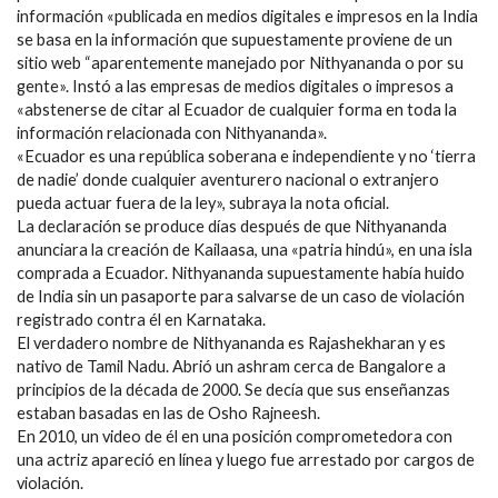
información «publicada en medios digitales e impresos en la India
se basa en la información que supuestamente proviene de un
sitio web “aparentemente manejado por Nithyananda o por su
gente». Instó a las empresas de medios digitales o impresos a
«abstenerse de citar al Ecuador de cualquier forma en toda la
información relacionada con Nithyananda».
«Ecuador es una república soberana e independiente y no ‘tierra
de nadie’ donde cualquier aventurero nacional o extranjero
pueda actuar fuera de la ley», subraya la nota oficial.
La declaración se produce días después de que Nithyananda
anunciara la creación de Kailaasa, una «patria hindú», en una isla
comprada a Ecuador. Nithyananda supuestamente había huido
de India sin un pasaporte para salvarse de un caso de violación
registrado contra él en Karnataka.
El verdadero nombre de Nithyananda es Rajashekharan y es
nativo de Tamil Nadu. Abrió un ashram cerca de Bangalore a
principios de la década de 2000. Se decía que sus enseñanzas
estaban basadas en las de Osho Rajneesh.
En 2010, un video de él en una posición comprometedora con
una actriz apareció en línea y luego fue arrestado por cargos de
violación.