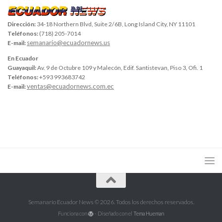
Dirección:
34-18 Northern Blvd, Suite 2/6B, Long Island City, NY 11101
Teléfonos:
(718) 205-7014
semanario@ecuadornews.us
E-mail:
En Ecuador
Guayaquil:
Av. 9 de Octubre 109 y Malecón, Edif. Santistevan, Piso 3, Ofi. 1
Teléfonos:
+593 993683742
ventas@ecuadornews.com.ec
E-mail:
Semanario Ecuador News © 2026. Todos los derechos reservados.
Funciona con
- Diseñado con el
Tema Hueman