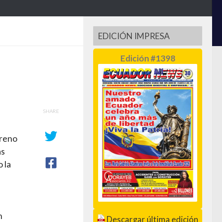
EDICIÓN IMPRESA
Edición #1398
SHARE
freno
as
 la
n
Descargar última edición