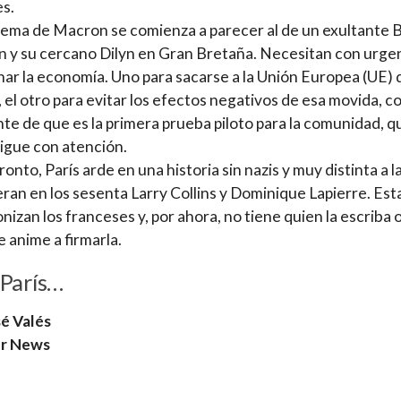
s.
lema de Macron se comienza a parecer al de un exultante B
 y su cercano Dilyn en Gran Bretaña. Necesitan con urge
ar la economía. Uno para sacarse a la Unión Europea (UE) 
 el otro para evitar los efectos negativos de esa movida, co
te de que es la primera prueba piloto para la comunidad, q
sigue con atención.
ronto, París arde en una historia sin nazis y muy distinta a l
eran en los sesenta Larry Collins y Dominique Lapierre. Esta
nizan los franceses y, por ahora, no tiene quien la escriba 
e anime a firmarla.
 París…
é Valés
r News