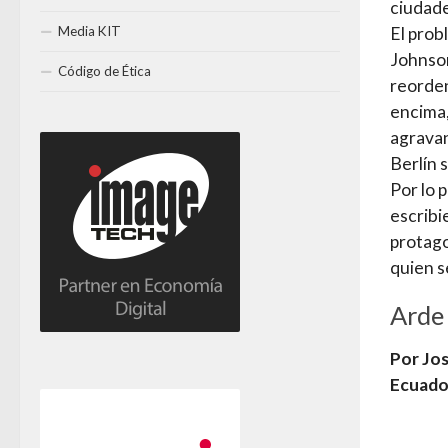
ciudade
Media KIT
El prob
Johnson
Código de Ética
reorden
encima,
agravan
Berlín 
Por lo p
escribi
protago
quien s
Arde
Por Jos
Ecuado