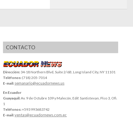
CONTACTO
Dirección:
34-18 Northern Blvd, Suite 2/6B, Long Island City, NY 11101
Teléfonos:
(718) 205-7014
semanario@ecuadornews.us
E-mail:
En Ecuador
Guayaquil:
Av. 9 de Octubre 109 y Malecón, Edif. Santistevan, Piso 3, Ofi.
1
Teléfonos:
+593 993683742
ventas@ecuadornews.com.ec
E-mail: