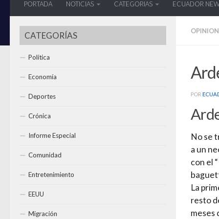
PORTADA
NOTICIAS
CATEGORIAS
ECUADOR NE
OPINION
CATEGORÍAS
Política
Arde
Economía
POR
ECUA
Deportes
Arde
Crónica
Informe Especial
No se t
a un ne
Comunidad
con el 
baguett
Entretenimiento
La prim
EEUU
resto d
meses d
Migración