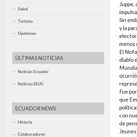
Juppe, 
Salud
impulsa
Sin emb
Turismo
y la pa
Opiniones
elector
menos d
El filo
ÚLTIMAS NOTICIAS
diablo 
Mundial
Noticias Ecuador
ocurrió
represe
Noticias EEUU
Fue por
que Emm
polític
ECUADOR NEWS
con nue
Historia
de pens
Jeunes)
Colaboradores