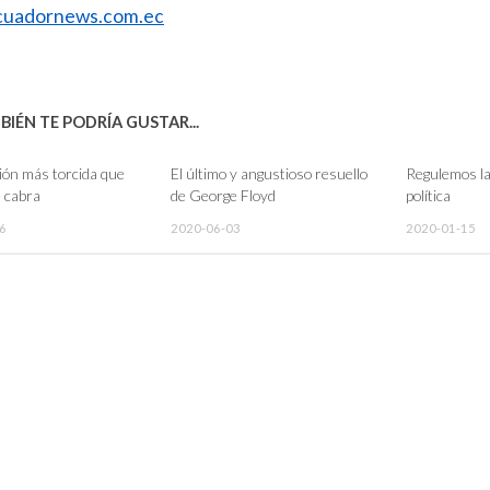
uadornews.com.ec
IÉN TE PODRÍA GUSTAR...
ión más torcida que
El último y angustioso resuello
Regulemos la
 cabra
de George Floyd
política
6
2020-06-03
2020-01-15