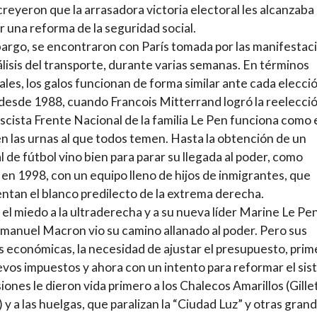
creyeron que la arrasadora victoria electoral les alcanzaba
r una reforma de la seguridad social.
argo, se encontraron con París tomada por las manifestac
rálisis del transporte, durante varias semanas. En términos
ales, los galos funcionan de forma similar ante cada elecció
esde 1988, cuando Francois Mitterrand logró la reelecció
fascista Frente Nacional de la familia Le Pen funciona como 
en las urnas al que todos temen. Hasta la obtención de un
 de fútbol vino bien para parar su llegada al poder, como
 en 1998, con un equipo lleno de hijos de inmigrantes, que
ntan el blanco predilecto de la extrema derecha.
 el miedo a la ultraderecha y a su nueva líder Marine Le Pen
anuel Macron vio su camino allanado al poder. Pero sus
as económicas, la necesidad de ajustar el presupuesto, prim
vos impuestos y ahora con un intento para reformar el si
iones le dieron vida primero a los Chalecos Amarillos (Gille
 y a las huelgas, que paralizan la “Ciudad Luz” y otras gran