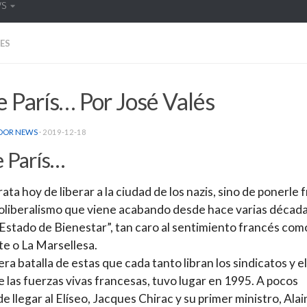
WS
ES
 París… Por José Valés
DOR NEWS
·
2019-12-18
 París…
rata hoy de liberar a la ciudad de los nazis, sino de ponerle 
oliberalismo que viene acabando desde hace varias décad
“Estado de Bienestar”, tan caro al sentimiento francés como
e o La Marsellesa.
era batalla de estas que cada tanto libran los sindicatos y el
e las fuerzas vivas francesas, tuvo lugar en 1995. A pocos
e llegar al Elíseo, Jacques Chirac y su primer ministro, Alai