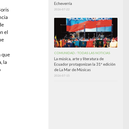
Echeverría
oris
2026-07-22
ncia
de
n el
ue
COMUNIDAD
TODAS LAS NOTICIAS
/
a que
La música, arte y literatura de
, la
Ecuador protagonizan la 31ª edición
o
de La Mar de Músicas
2026-07-15