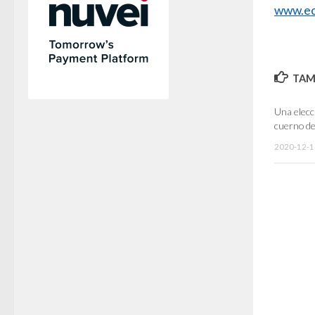
www.ec
TAMB
Una elecc
cuerno de
2020-12-1