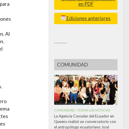
 para
en PDF
Ediciones anteriores
iones
n. Al
n.
_________
el
COMUNIDAD
,
ero
stema
COMUNIDAD
TODAS LAS NOTICIAS
/
ttes
La Agencia Consular del Ecuador en
Queens realizó un conversatorio con
des
el antropólogo ecuatoriano José