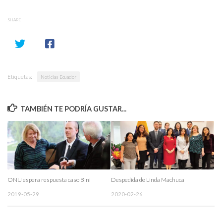
SHARE
Etiquetas:
Noticias Ecuador
TAMBIÉN TE PODRÍA GUSTAR...
ONU espera respuesta caso Bini
Despedida de Linda Machuca
2019-05-29
2020-02-26