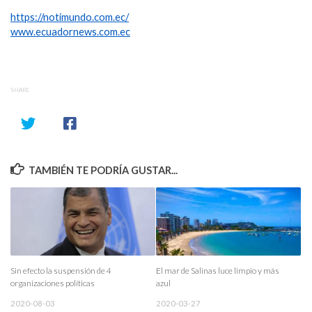
https://notimundo.com.ec/
www.ecuadornews.com.ec
SHARE
TAMBIÉN TE PODRÍA GUSTAR...
Sin efecto la suspensión de 4
El mar de Salinas luce limpio y más
organizaciones políticas
azul
2020-08-03
2020-03-27