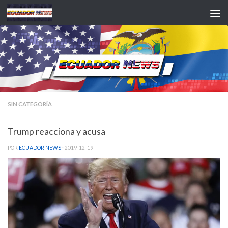
Saltar al contenido
SIN CATEGORÍA
Trump reacciona y acusa
POR
ECUADOR NEWS
·
2019-12-19