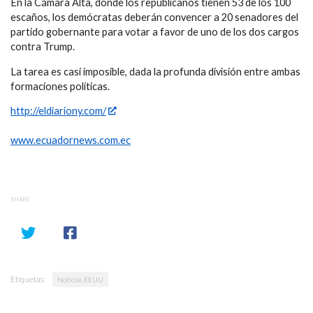
En la Cámara Alta, donde los republicanos tienen 53 de los 100
escaños, los demócratas deberán convencer a 20 senadores del
partido gobernante para votar a favor de uno de los dos cargos
contra Trump.
La tarea es casi imposible, dada la profunda división entre ambas
formaciones políticas.
http://eldiariony.com/
www.ecuadornews.com.ec
SHARE
Etiquetas:
Noticias EEUU