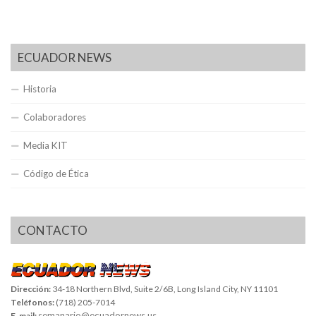
ECUADOR NEWS
Historia
Colaboradores
Media KIT
Código de Ética
CONTACTO
Dirección:
34-18 Northern Blvd, Suite 2/6B, Long Island City, NY 11101
Teléfonos:
(718) 205-7014
semanario@ecuadornews.us
E-mail: