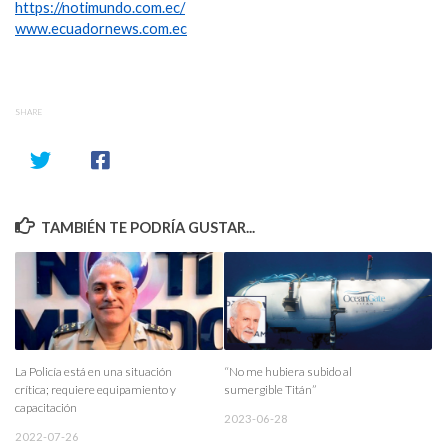
https://notimundo.com.ec/
www.ecuadornews.com.ec
SHARE
TAMBIÉN TE PODRÍA GUSTAR...
La Policía está en una situación
“No me hubiera subido al
crítica; requiere equipamiento y
sumergible Titán”
capacitación
2023-06-28
2022-07-26