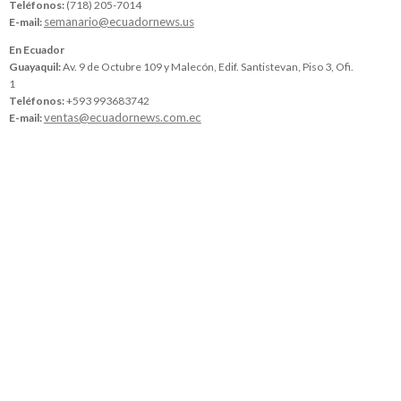
Teléfonos:
(718) 205-7014
semanario@ecuadornews.us
E-mail:
En Ecuador
Guayaquil:
Av. 9 de Octubre 109 y Malecón, Edif. Santistevan, Piso 3, Ofi.
1
Teléfonos:
+593 993683742
ventas@ecuadornews.com.ec
E-mail: