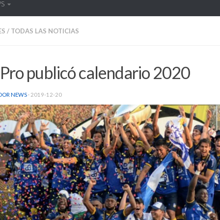
WS
ES
/
TODAS LAS NOTICIAS
Pro publicó calendario 2020
DOR NEWS
·
2019-12-20