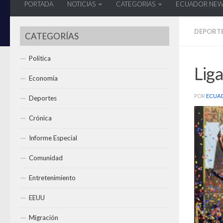
PORTADA
NOTICIAS
CATEGORIAS
ECUADOR NE
DEPORT
CATEGORÍAS
Política
Liga
Economía
POR
ECUA
Deportes
Crónica
Informe Especial
Comunidad
Entretenimiento
EEUU
Migración