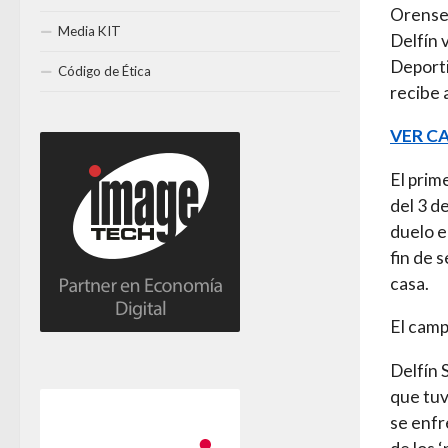
Orense 
Media KIT
Delfín 
Deporti
Código de Ética
recibe 
VER C
El prim
del 3 d
duelo e
fin de 
casa.
El camp
Delfín 
que tuv
se enfr