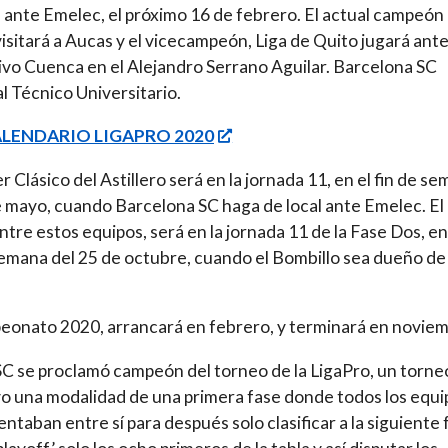
ante Emelec, el próximo 16 de febrero. El actual campeón
visitará a Aucas y el vicecampeón, Liga de Quito jugará ant
vo Cuenca en el Alejandro Serrano Aguilar. Barcelona SC
al Técnico Universitario.
ALENDARIO LIGAPRO 2020
er Clásico del Astillero será en la jornada 11, en el fin de s
e mayo, cuando Barcelona SC haga de local ante Emelec. El
ntre estos equipos, será en la jornada 11 de la Fase Dos, en
semana del 25 de octubre, cuando el Bombillo sea dueño de
eonato 2020, arrancará en febrero, y terminará en novie
SC se proclamó campeón del torneo de la LigaPro, un torne
o una modalidad de una primera fase donde todos los equi
entaban entre sí para después solo clasificar a la siguiente 