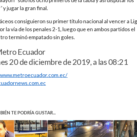
playoff’ solo los ocho primeros de la tabla y así disputar los
’ y jugar la gran final.
áceos consiguieron su primer título nacional al vencer a Li
or la vía de los penales 2-1, luego que en ambos partidos el
ro terminó empatado sin goles.
Metro Ecuador
es 20 de diciembre de 2019, a las 08:21
//www.metroecuador.com.ec/
uadornews.com.ec
IÉN TE PODRÍA GUSTAR...