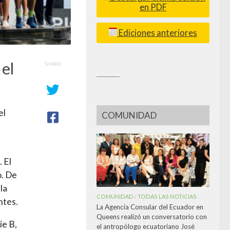
en PDF
Ediciones anteriores
 el
SHARE
_________
el
COMUNIDAD
 El
o. De
la
COMUNIDAD
TODAS LAS NOTICIAS
/
ntes.
La Agencia Consular del Ecuador en
Queens realizó un conversatorio con
ie B,
el antropólogo ecuatoriano José