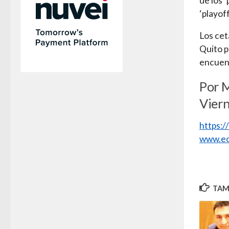
de los ‘
‘playoff
Los cet
Quito p
encuent
Por 
Viern
https:
www.ec
TAMB