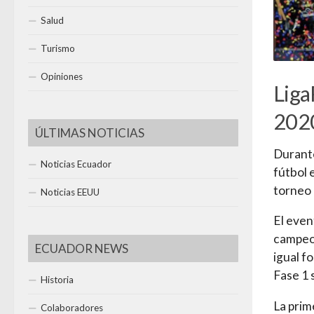
Salud
Turismo
Opiniones
Liga
202
ÚLTIMAS NOTICIAS
Durante
Noticias Ecuador
fútbol 
torneo 
Noticias EEUU
El even
campeon
ECUADOR NEWS
igual f
Fase 1 
Historia
La prim
Colaboradores