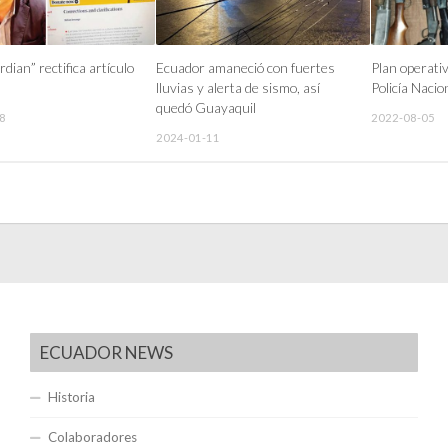
dian” rectifica artículo
Ecuador amaneció con fuertes
Plan operativ
lluvias y alerta de sismo, así
Policía Nacio
quedó Guayaquil
8
2022-08-05
2024-01-11
ECUADOR NEWS
Historia
Colaboradores