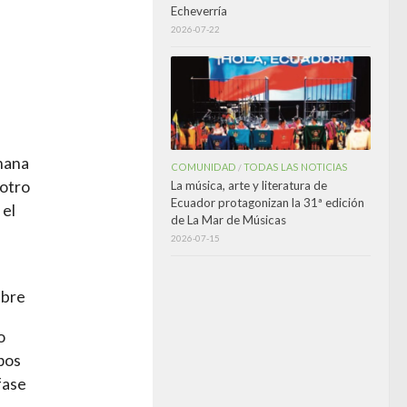
Echeverría
2026-07-22
e
emana
COMUNIDAD
TODAS LAS NOTICIAS
/
 otro
La música, arte y literatura de
Ecuador protagonizan la 31ª edición
 el
de La Mar de Músicas
2026-07-15
mbre
o
pos
fase