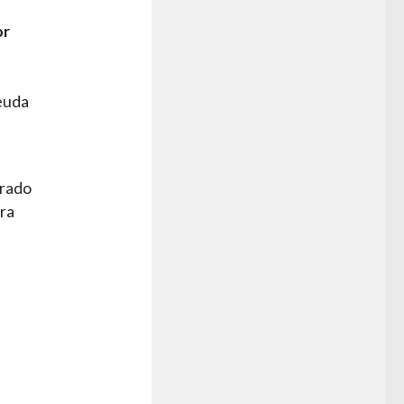
or
deuda
erado
ara