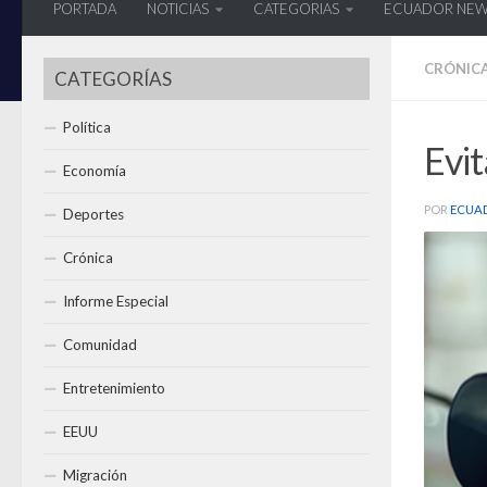
PORTADA
NOTICIAS
CATEGORIAS
ECUADOR NE
CRÓNIC
CATEGORÍAS
Política
Evit
Economía
POR
ECUA
Deportes
Crónica
Informe Especial
Comunidad
Entretenimiento
EEUU
Migración