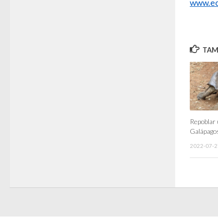
www.ec
TAMB
Repoblar u
Galápagos
2022-07-2