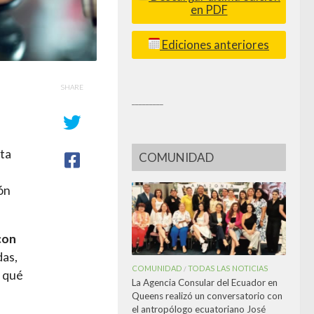
en PDF
Ediciones anteriores
SHARE
_________
nta
COMUNIDAD
ón
con
das,
COMUNIDAD
TODAS LAS NOTICIAS
/
r qué
La Agencia Consular del Ecuador en
Queens realizó un conversatorio con
el antropólogo ecuatoriano José