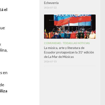
Echeverría
2026-07-22
tá el
que
COMUNIDAD
TODAS LAS NOTICIAS
s
/
La música, arte y literatura de
lina,
Ecuador protagonizan la 31ª edición
de La Mar de Músicas
2026-07-15
as en
 de
iliza