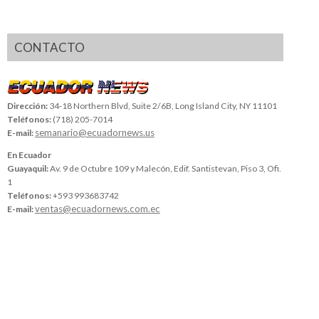
CONTACTO
Dirección:
34-18 Northern Blvd, Suite 2/6B, Long Island City, NY 11101
Teléfonos:
(718) 205-7014
semanario@ecuadornews.us
E-mail:
En Ecuador
Guayaquil:
Av. 9 de Octubre 109 y Malecón, Edif. Santistevan, Piso 3, Ofi.
1
Teléfonos:
+593 993683742
ventas@ecuadornews.com.ec
E-mail: