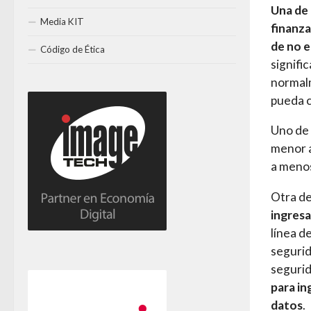
Una de 
Media KIT
finanza
de no e
Código de Ética
signifi
normal
pueda c
Uno de 
menor a
a menos
Otra de
ingresa
línea d
segurid
seguri
para in
datos
.