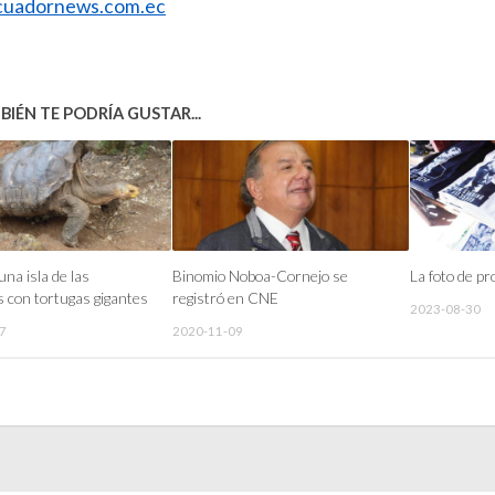
uadornews.com.ec
IÉN TE PODRÍA GUSTAR...
na isla de las
Binomio Noboa-Cornejo se
La foto de p
 con tortugas gigantes
registró en CNE
2023-08-30
7
2020-11-09