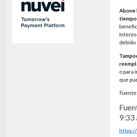
Abone l
tiempo
benefic
interes
debido 
Tampoco
reempl
o para 
que pue
Fuente:
Fuent
9:33 
https: