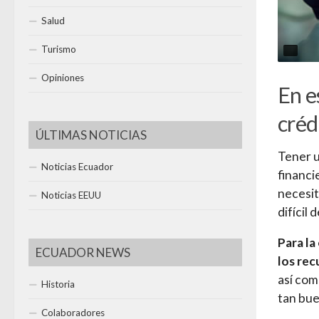
Salud
Turismo
Opiniones
En e
créd
ÚLTIMAS NOTICIAS
Tener u
Noticias Ecuador
financi
necesit
Noticias EEUU
difícil
Para la
ECUADOR NEWS
los rec
así com
Historia
tan bu
Colaboradores