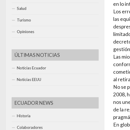
en lo i
Salud
Los err
las equ
Turismo
despres
Opiniones
limitad
decreto
gestión
ÚLTIMAS NOTICIAS
Las mio
conform
Noticias Ecuador
cometid
al retir
Noticias EEUU
No se p
2008, h
nos une
ECUADOR NEWS
de la r
Historia
pragmát
En glob
Colaboradores