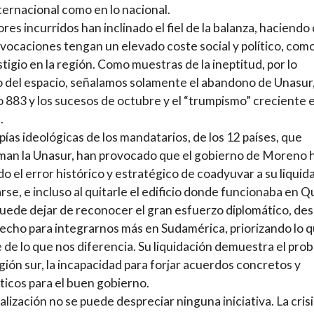
nternacional como en lo nacional.
ores incurridos han inclinado el fiel de la balanza, haciendo
ivocaciones tengan un elevado coste social y político, com
tigio en la región. Como muestras de la ineptitud, por lo
o del espacio, señalamos solamente el abandono de Unasur,
 883 y los sucesos de octubre y el “trumpismo” creciente 
.
pías ideológicas de los mandatarios, de los 12 países, que
an la Unasur, han provocado que el gobierno de Moreno 
o el error histórico y estratégico de coadyuvar a su liquid
arse, e incluso al quitarle el edificio donde funcionaba en Q
uede dejar de reconocer el gran esfuerzo diplomático, de
echo para integrarnos más en Sudamérica, priorizando lo 
 de lo que nos diferencia. Su liquidación demuestra el pro
egión sur, la incapacidad para forjar acuerdos concretos y
icos para el buen gobierno.
alización no se puede despreciar ninguna iniciativa. La crisi