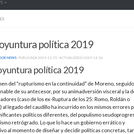
WS
ES
oyuntura política 2019
DOR NEWS
· PUBLICADA
2019-12-25
· ACTUALIZADO
2019-12-26
oyuntura política 2019
men del “rupturismo en la continuidad” de Moreno, seguid
nable de su antecesor, por su animadversión visceral y la d
adores (caso de los ex-Ruptura de los 25: Romo, Roldán o
 al legado del caudillo ha incurrido en los mismos errores 
nificantes políticos diferentes, del populismo seudoprogre
lismo retrógrado. Lo que lo hace un gobierno errático y
ivo al momento de diseñar y decidir políticas concretas, ta