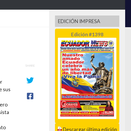
EDICIÓN IMPRESA
Edición #1398
SHARE
or
e sus
pero
sista
nto
Descargar última edición