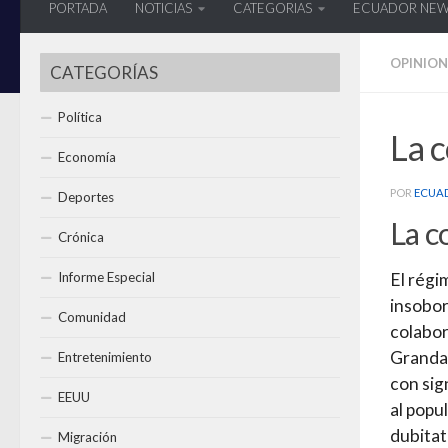
PORTADA
NOTICIAS
CATEGORIAS
ECUADOR NE
OPINION
CATEGORÍAS
Política
La c
Economía
POR
ECUA
Deportes
La c
Crónica
Informe Especial
El régi
insobor
Comunidad
colabor
Granda)
Entretenimiento
con sig
EEUU
al popu
dubitat
Migración