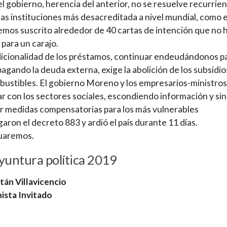
del gobierno, herencia del anterior, no se resuelve recurrie
las instituciones más desacreditada a nivel mundial, como e
mos suscrito alrededor de 40 cartas de intención que no 
 para un carajo.
icionalidad de los préstamos, continuar endeudándonos p
pagando la deuda externa, exige la abolición de los subsidio
bustibles. El gobierno Moreno y los empresarios-ministros
r con los sectores sociales, escondiendo información y sin
r medidas compensatorias para los más vulnerables
aron el decreto 883 y ardió el país durante 11 días.
uaremos.
yuntura política 2019
tán Villavicencio
ista Invitado