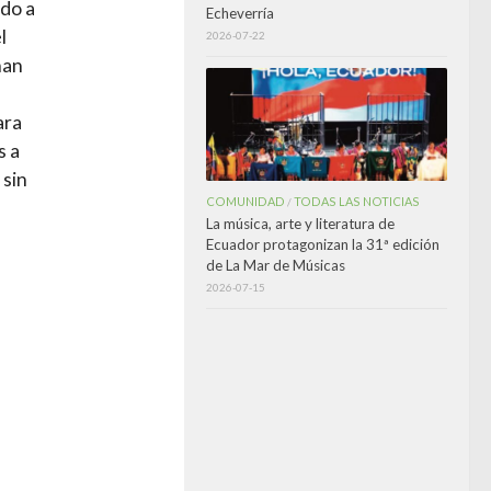
ndo a
Echeverría
l
2026-07-22
han
ara
s a
 sin
COMUNIDAD
TODAS LAS NOTICIAS
/
La música, arte y literatura de
Ecuador protagonizan la 31ª edición
de La Mar de Músicas
2026-07-15