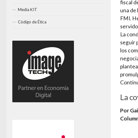
fiscal 
Media KIT
una de 
FMI. He
Código de Ética
servido
La cond
seguir 
los com
negocia
plantea
promulg
Contin
La co
Por Gai
Column