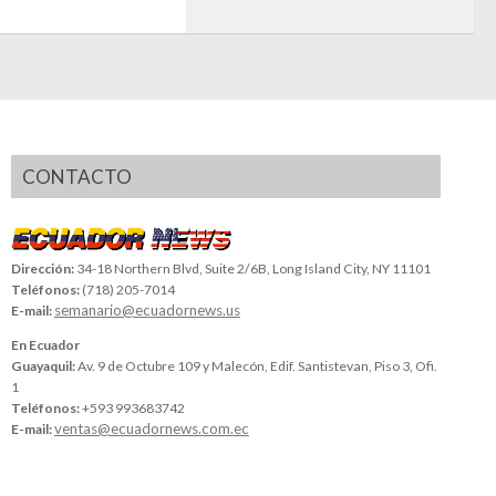
CONTACTO
Dirección:
34-18 Northern Blvd, Suite 2/6B, Long Island City, NY 11101
Teléfonos:
(718) 205-7014
semanario@ecuadornews.us
E-mail:
En Ecuador
Guayaquil:
Av. 9 de Octubre 109 y Malecón, Edif. Santistevan, Piso 3, Ofi.
1
Teléfonos:
+593 993683742
ventas@ecuadornews.com.ec
E-mail: