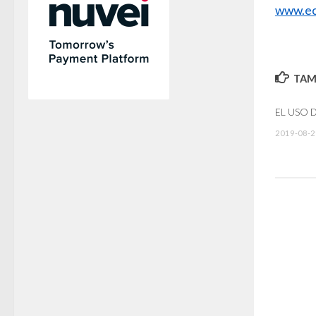
www.ec
TAMB
EL USO 
2019-08-2