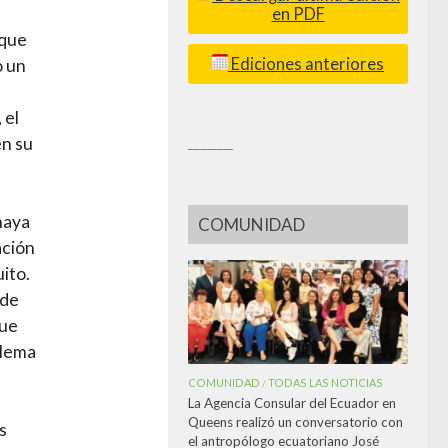
en PDF
 que
Ediciones anteriores
o un
 el
en su
_________
haya
COMUNIDAD
ación
uito.
sde
que
blema
COMUNIDAD
TODAS LAS NOTICIAS
/
La Agencia Consular del Ecuador en
Queens realizó un conversatorio con
s
el antropólogo ecuatoriano José