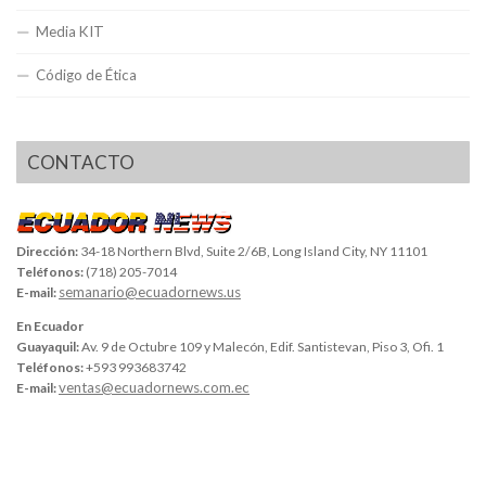
Media KIT
Código de Ética
CONTACTO
Dirección:
34-18 Northern Blvd, Suite 2/6B, Long Island City, NY 11101
Teléfonos:
(718) 205-7014
semanario@ecuadornews.us
E-mail:
En Ecuador
Guayaquil:
Av. 9 de Octubre 109 y Malecón, Edif. Santistevan, Piso 3, Ofi. 1
Teléfonos:
+593 993683742
ventas@ecuadornews.com.ec
E-mail: