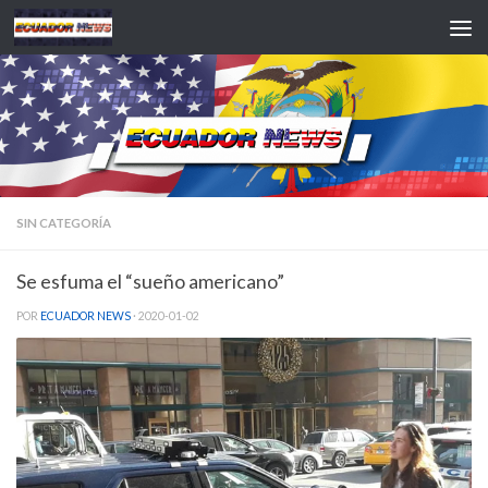
Saltar al contenido
SIN CATEGORÍA
Se esfuma el “sueño americano”
POR
ECUADOR NEWS
·
2020-01-02