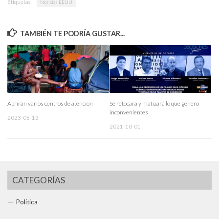
Etiquetas:
Noticias EEUU
TAMBIÉN TE PODRÍA GUSTAR...
Abrirán varios centros de atención
Se retocará y matizará lo que generó
inconvenientes
2023-06-13
2021-10-01
CATEGORÍAS
Política