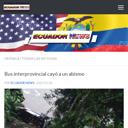
Saltar al contenido
CRÓNICA
/
TODAS LAS NOTICIAS
Bus interprovincial cayó a un abismo
POR
ECUADOR NEWS
·
2020-01-06