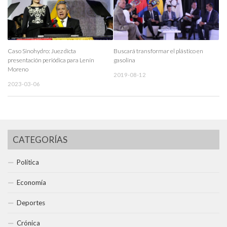
Caso Sinohydro: Juez dicta
Buscará transformar el plástico en
presentación periódica para Lenín
gasolina
Moreno
2019-08-12
2023-03-06
CATEGORÍAS
Política
Economía
Deportes
Crónica