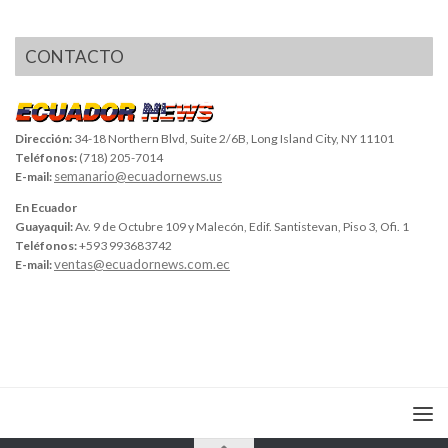
CONTACTO
Dirección:
34-18 Northern Blvd, Suite 2/6B, Long Island City, NY 11101
Teléfonos:
(718) 205-7014
semanario@ecuadornews.us
E-mail:
En Ecuador
Guayaquil:
Av. 9 de Octubre 109 y Malecón, Edif. Santistevan, Piso 3, Ofi. 1
Teléfonos:
+593 993683742
ventas@ecuadornews.com.ec
E-mail: