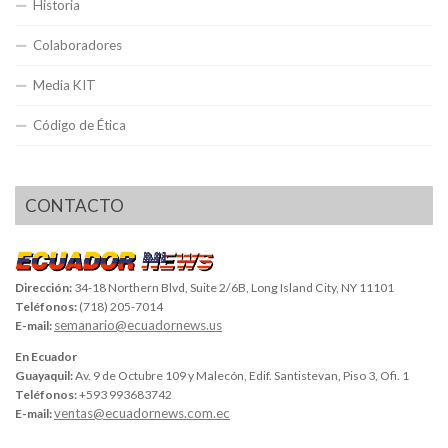
Historia
Colaboradores
Media KIT
Código de Ética
CONTACTO
Dirección:
34-18 Northern Blvd, Suite 2/6B, Long Island City, NY 11101
Teléfonos:
(718) 205-7014
semanario@ecuadornews.us
E-mail:
En Ecuador
Guayaquil:
Av. 9 de Octubre 109 y Malecón, Edif. Santistevan, Piso 3, Ofi. 1
Teléfonos:
+593 993683742
ventas@ecuadornews.com.ec
E-mail: