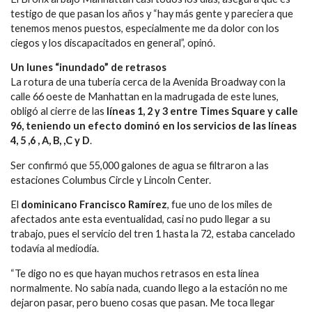
testigo de que pasan los años y “hay más gente y pareciera que
tenemos menos puestos, especialmente me da dolor con los
ciegos y los discapacitados en general”, opinó.
Un lunes “inundado” de retrasos
La rotura de una tubería cerca de la Avenida Broadway con la
calle 66 oeste de Manhattan en la madrugada de este lunes,
obligó al cierre de las
líneas 1, 2 y 3 entre Times Square y calle
96, teniendo un efecto dominó en los servicios de las líneas
4, 5 ,6 , A, B, ,C y D
.
Ser confirmó que 55,000 galones de agua se filtraron a las
estaciones Columbus Circle y Lincoln Center.
El
dominicano Francisco Ramírez
, fue uno de los miles de
afectados ante esta eventualidad, casi no pudo llegar a su
trabajo, pues el servicio del tren 1 hasta la 72, estaba cancelado
todavía al mediodía.
“Te digo no es que hayan muchos retrasos en esta línea
normalmente. No sabía nada, cuando llego a la estación no me
dejaron pasar, pero bueno cosas que pasan. Me toca llegar