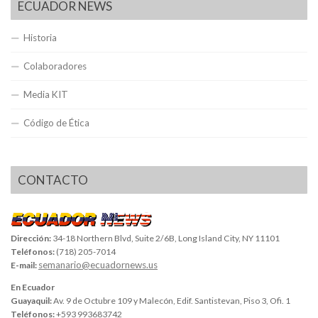
ECUADOR NEWS
Historia
Colaboradores
Media KIT
Código de Ética
CONTACTO
Dirección:
34-18 Northern Blvd, Suite 2/6B, Long Island City, NY 11101
Teléfonos:
(718) 205-7014
semanario@ecuadornews.us
E-mail:
En Ecuador
Guayaquil:
Av. 9 de Octubre 109 y Malecón, Edif. Santistevan, Piso 3, Ofi. 1
Teléfonos:
+593 993683742