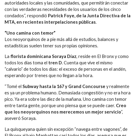
autoridades locales y las comunidades, que permitirán conectar
con las verdaderas necesidades de los usuarios de los cinco
condados“, respondió
Patrick Foye, de la Junta Directiva de la
MTA, en recientes interpelaciones públicas
.
“Uno camina con temor”
Los neoyorquinos de a pie más allá de estudios, balances y
estadísticas suelen tener sus propias opiniones.
La
florista dominicana Soraya Díaz
, reside en El Bronx y como
todos los días toma el
tren D
. Cuenta que vive el mismo
“calvario” de todos los días: el exceso de personas en el andén,
esperando por trenes que no llegan a la hora.
“Tomé el
Subway hasta la 167 y Grand Concourse
y realmente
es ya un problema humano. Demasiada congestión y no era hora
pico. Ya era sobre las diez de la mañana. Uno camina con temor
entre tanta gente, porque uno piensa que se puede caer.
Creo
que los neoyorquinos nos merecemos un mejor servicio
”,
aseveró Soraya.
La quisqueyana quien sin excepción “navega entre vagones”, de
El Bronx al bajo Manhattan casi todos los días, asegura que es