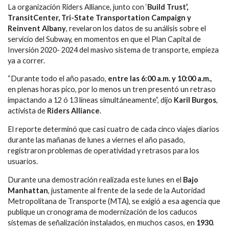
La organización Riders Alliance, junto con ‘
Build Trust’,
TransitCenter, Tri-State Transportation Campaign y
Reinvent Albany
, revelaron los datos de su análisis sobre el
servicio del Subway, en momentos en que el Plan Capital de
Inversión 2020- 2024 del masivo sistema de transporte, empieza
ya a correr.
“Durante todo el año pasado,
entre las 6:00 a.m. y 10:00 a.m.
,
en plenas horas pico, por lo menos un tren presentó un retraso
impactando a 12 ó 13 líneas simultáneamente”, dijo
Karil Burgos
,
activista de
Riders Alliance
.
El reporte determinó que casi cuatro de cada cinco viajes diarios
durante las mañanas de lunes a viernes el año pasado,
registraron problemas de operatividad y retrasos para los
usuarios.
Durante una demostración realizada este lunes en el
Bajo
Manhattan
, justamente al frente de la sede de la Autoridad
Metropolitana de Transporte (MTA), se exigió a esa agencia que
publique un cronograma de modernización de los caducos
sistemas de señalización instalados, en muchos casos, en
1930
.