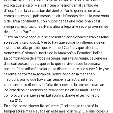
explica que el calor y el sol intenso responden al cambio de
dirección en la circulación del viento. Por lo general, en esta
época ingresan al país masas de aire húmedas desde la Amazonía
o del área continental, con nubosidades que ocasionan casi
siempre precipitaciones. Pero ahora llega aire seco, proveniente
del océano Pacífico.
“Esto ha provocado que se presenten condiciones estables (días
soleados y calurosos). A esto hay que sumar la influencia de un
sistema de alta presión que viene del Caribe y que afecta a
Venezuela, Colombia, norte de la Amazonía y Ecuador”, indicó.
La combinación de ambos sistemas, agrega Arreaga, deviene en
días con pocas nubes, que es lo que se vive desde la semana
pasada. “La radiación solar pasa directamente a la superficie y se
calienta de forma muy rápida, sobre todo en la mañana y
mediodía, por lo que hay altas temperaturas”. El intenso
calentamiento diurno y la falta de nubes en la noche provocan
los drásticos descensos de temperatura en las madrugadas,
como ocurrió el jueves en Latacunga, donde el termómetro
marcó 0°C.
En sitios como Nuevo Rocafuerte (Orellana) se registró la
temperatura más elevada en este mes, con 36,2°C el miércoles 8.