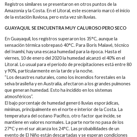
Registros similares se presentaron en otros puntos de la
Amazonía y la Costa. En el Litoral, este escenario marcó el inicio
de la estación lluviosa, pero esta vez sin lluvias.
GUAYAQUIL SE ENCUENTRA MUY CALUROSO PERO SECO
En Guayaquil, los registros superaron los 35°C, aunque la
sensación térmica sobrepasó 40°C. Para Boris Malavé, técnico
del Inamhi, hay una escasa humedad para la época. Hasta el
viernes, 10 de enero del 2020 la humedad alcanzó el 40% en el
Litoral. Lo usual para el periodo de precipitaciones está entre 80
y 90%, particularmente en la tarde y la noche.
“Los desastres naturales, como los incendios forestales en la
selva brasileña y en Australia, afectaron a los grandes pulmones
que generan humedad. Esto ha incidido en los sistemas
atmosféricos”.
El bajo porcentaje de humedad generó lluvias esporádicas,
mínimas, principalmente en el norte e interior de la Costa. La
temperatura del océano Pacífico, otro factor que incide, se
mantiene en valores normales. La parte norte no pasa de los
27°C y en el sur alcanza los 24°C. Las probabilidades de un
evento de El Niño están descartadas y se esperan condiciones