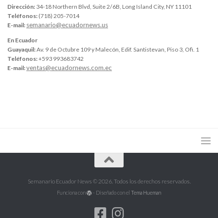
Dirección:
34-18 Northern Blvd, Suite 2/6B, Long Island City, NY 11101
Teléfonos:
(718) 205-7014
semanario@ecuadornews.us
E-mail:
En Ecuador
Guayaquil:
Av. 9 de Octubre 109 y Malecón, Edif. Santistevan, Piso 3, Ofi. 1
Teléfonos:
+593 993683742
ventas@ecuadornews.com.ec
E-mail:
Semanario Ecuador News © 2026. Todos los derechos reservados.
Funciona con
- Diseñado con el
Tema Hueman