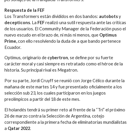
Respuesta de la FEF
Los Transformers están divididos en dos bandos:
autobots
y
decepticons
. La
FEF
realizó una sutil respuesta ante las críticas
de los usuarios. El Community Manager de la Federación puso el
nuevo escudo en el brazo de, ni más ni menos, que
Optimus
Prime,
con ello resolviendo la duda de a que bando pertenece
Ecuador.
Optimus, originario de
cybertron
, se define por su fuerte
carácter moral y casi siempre es retratado como el héroe de la
historia. Su principal rival es Megatron.
Por su parte, Jordi Cruyff se reunió con Jorge Célico durante la
mañana de este martes 14 y fue presentado oficialmente a los
selección sub 23, los cuales participaron en los juegos
preolímpicos a partir del 18 de este mes.
El holandés tendrá su primer reto al frente de la “Tri” el próximo
26 de marzo contra la Selección de Argentina, cotejo
correspondiente a la primera fecha de eliminatorias mundialistas
a
Qatar 2022
.