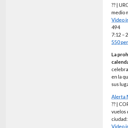
?? | U
medio m
Video i
494
7:12 – 
550 per
La proh
calenda
celebra
en la q
sus lug
Alerta
?? | CO
vuelos 
ciudad:
Video i