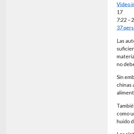
Video i
17
7:22 – 
37 pers
Las aut
suficie
materia
no debe
Sin emb
chinas 
aliment
También
como un
huido d