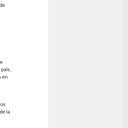
 de
se
 país,
s en
mos
de la