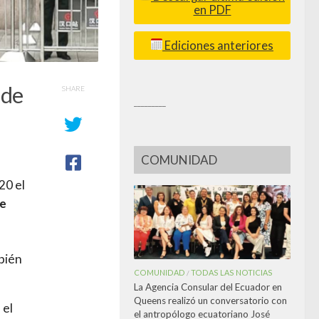
en PDF
Ediciones anteriores
 de
SHARE
_________
COMUNIDAD
20 el
de
mbién
COMUNIDAD
TODAS LAS NOTICIAS
/
La Agencia Consular del Ecuador en
Queens realizó un conversatorio con
 el
el antropólogo ecuatoriano José