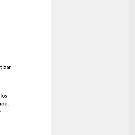
tizar
 los
hou
,
e