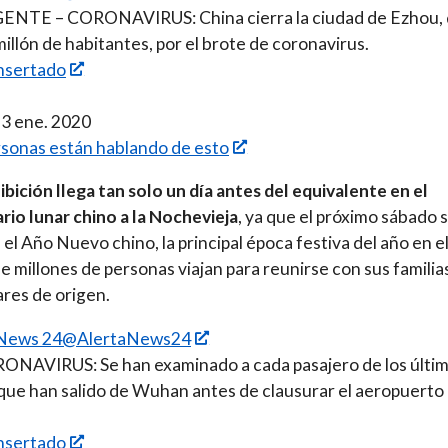
RGENTE – CORONAVIRUS: China cierra la ciudad de Ezhou,
illón de habitantes, por el brote de coronavirus.
nsertado
23 ene. 2020
sonas están hablando de esto
ibición llega tan solo un día antes del equivalente en el
rio lunar chino a la Nochevieja
, ya que el próximo sábado 
 el Año Nuevo chino, la principal época festiva del año en el
ue millones de personas viajan para reunirse con sus familia
ares de origen.
 News 24@AlertaNews24
RONAVIRUS: Se han examinado a cada pasajero de los últi
que han salido de Wuhan antes de clausurar el aeropuerto 
nsertado