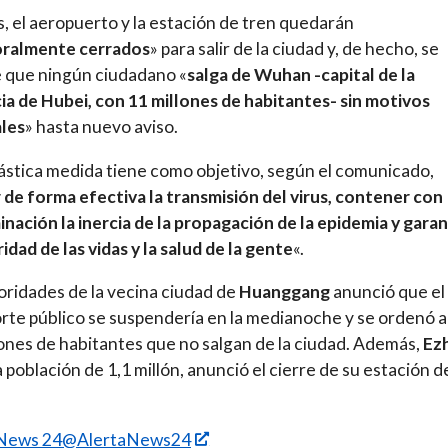
 el aeropuerto y la estación de tren quedarán
ralmente cerrados
» para salir de la ciudad y, de hecho, se
 que ningún ciudadano «
salga de Wuhan -capital de la
ia de Hubei, con 11 millones de habitantes- sin motivos
ales
» hasta nuevo aviso.
ástica medida tiene como objetivo, según el comunicado,
 de forma efectiva la transmisión del virus, contener con
nación la inercia de la propagación de la epidemia y garan
ridad de las vidas y la salud de la gente
«.
oridades de la vecina ciudad de
Huanggang
anunció que el
rte público se suspendería en la medianoche y se ordenó a
lones de habitantes que no salgan de la ciudad. Además,
Ez
 población de 1,1 millón, anunció el cierre de su estación d
 News 24@AlertaNews24