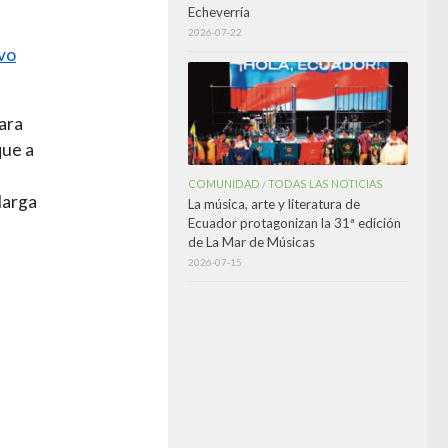
Echeverría
2026-07-22
evo
ara
que a
COMUNIDAD
TODAS LAS NOTICIAS
/
 larga
La música, arte y literatura de
Ecuador protagonizan la 31ª edición
de La Mar de Músicas
2026-07-15