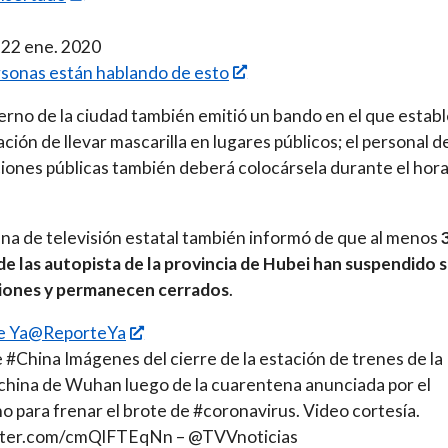
 22 ene. 2020
sonas están hablando de esto
erno de la ciudad también emitió un bando en el que estab
ación de llevar mascarilla en lugares públicos; el personal de
ciones públicas también deberá colocársela durante el hora
na de televisión estatal también informó de que al menos
de las autopista de la provincia de Hubei han suspendido 
iones y permanecen cerrados
.
e Ya@ReporteYa
#China Imágenes del cierre de la estación de trenes de la
china de Wuhan luego de la cuarentena anunciada por el
o para frenar el brote de #coronavirus. Video cortesía.
itter.com/cmQlFTEqNn – @TVVnoticias