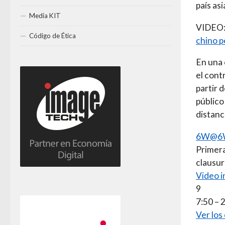
país asi
Media KIT
VIDEO
Código de Ética
chino p
En una 
el cont
partir 
público
distanc
6W@6
Primera
clausur
Video i
9
7:50 – 
Ver los