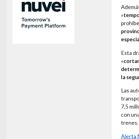
Además,
«
tempo
prohíbe
provinc
especi
Esta dr
«
cortar
determi
la segu
Las aut
transpo
7,5 mil
con una
trenes.
Alerta