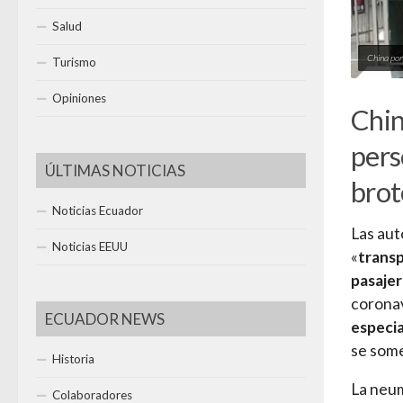
Salud
China pon
Turismo
Opiniones
Chin
pers
ÚLTIMAS NOTICIAS
brot
Noticias Ecuador
Las aut
Noticias EEUU
«
transp
pasajer
coronav
ECUADOR NEWS
especi
se some
Historia
La neum
Colaboradores