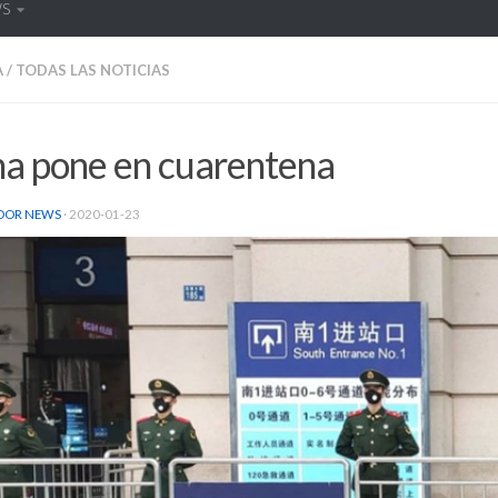
WS
A
/
TODAS LAS NOTICIAS
na pone en cuarentena
DOR NEWS
·
2020-01-23