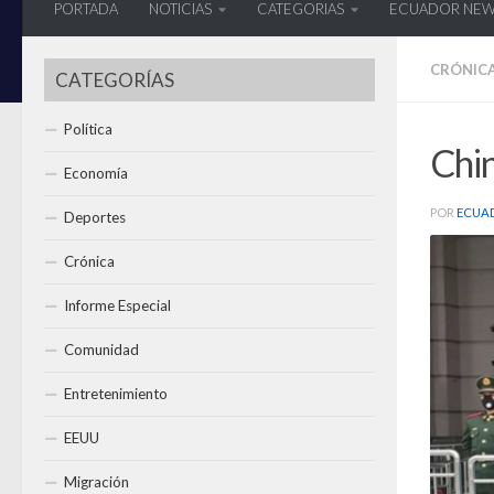
PORTADA
NOTICIAS
CATEGORIAS
ECUADOR NE
CRÓNIC
CATEGORÍAS
Política
Chi
Economía
POR
ECUA
Deportes
Crónica
Informe Especial
Comunidad
Entretenimiento
EEUU
Migración