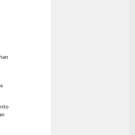
uhan
os
ento
an