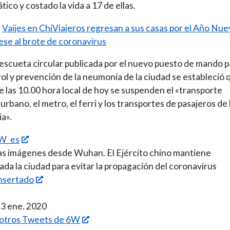
ático y costado la vida a 17 de ellas.
:
Vaijes en ChiViajeros regresan a sus casas por el Año Nu
ese al brote de coronavirus
escueta circular publicada por el nuevo puesto de mando p
rol y prevención de la neumonía de la ciudad se estableció 
de las 10.00 hora local de hoy se suspenden el «transporte
 urbano, el metro, el ferri y los transportes de pasajeros de
ia».
W_es
s imágenes desde Wuhan. El Ejército chino mantiene
ada la ciudad para evitar la propagación del coronavirus
nsertado
23 ene. 2020
 otros Tweets de 6W