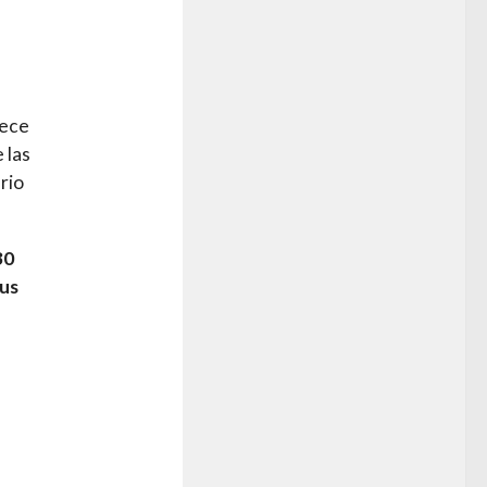
lece
 las
rio
30
sus