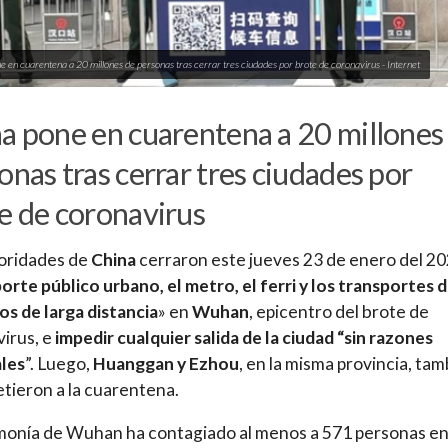
e en cuarentena a 20 millones de personas tras cerrar tres ciudades por brote de coronavirus - Internet
a pone en cuarentena a 20 millones
onas tras cerrar tres ciudades por
e de coronavirus
oridades de
China
cerraron este jueves 23 de enero del 20
orte público urbano, el metro, el ferri y los transportes 
os de larga distancia
» en
Wuhan
, epicentro del brote de
irus, e
impedir cualquier salida de la ciudad “sin razones
ales
”. Luego,
Huanggan y Ezhou
, en la misma provincia, ta
tieron a la cuarentena.
onía de Wuhan ha contagiado al menos a 571 personas en