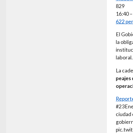
829
16:40 –
622 per
El Gobi
la oblig
institu
laboral.
La cade
peajes 
operac
Report
#23Ene 
ciudad 
gobiern
pic.tw