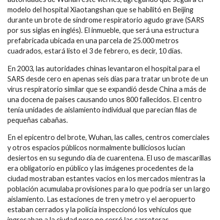
modelo del hospital Xiaotangshan que se habilitó en Beijing
durante un brote de síndrome respiratorio agudo grave (SARS
por sus siglas en inglés). El inmueble, que será una estructura
prefabricada ubicada en una parcela de 25.000 metros
cuadrados, estará listo el 3 de febrero, es decir, 10 días.
En 2003, las autoridades chinas levantaron el hospital para el
SARS desde cero en apenas seis días para tratar un brote de un
virus respiratorio similar que se expandió desde China a más de
una docena de países causando unos 800 fallecidos. El centro
tenía unidades de aislamiento individual que parecían filas de
pequeñas cabañas.
En el epicentro del brote, Wuhan, las calles, centros comerciales
y otros espacios públicos normalmente bulliciosos lucían
desiertos en su segundo día de cuarentena. El uso de mascarillas
era obligatorio en público y las imágenes procedentes de la
ciudad mostraban estantes vacíos en los mercados mientras la
población acumulaba provisiones para lo que podría ser un largo
aislamiento. Las estaciones de tren y metro y el aeropuerto
estaban cerrados y la policía inspeccionó los vehículos que
ingresaban a la ciudad pero no cerró las carreteras.