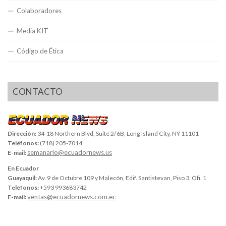
Colaboradores
Media KIT
Código de Ética
CONTACTO
Dirección:
34-18 Northern Blvd, Suite 2/6B, Long Island City, NY 11101
Teléfonos:
(718) 205-7014
semanario@ecuadornews.us
E-mail:
En Ecuador
Guayaquil:
Av. 9 de Octubre 109 y Malecón, Edif. Santistevan, Piso 3, Ofi. 1
Teléfonos:
+593 993683742
ventas@ecuadornews.com.ec
E-mail: