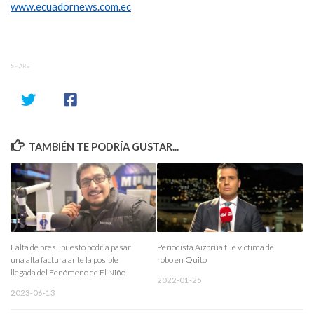
www.ecuadornews.com.ec
SHARE
TAMBIÉN TE PODRÍA GUSTAR...
Falta de presupuesto podría pasar
Periodista Aizprúa fue víctima de
una alta factura ante la posible
robo en Quito
llegada del Fenómeno de El Niño
2022-01-25
2023-06-13