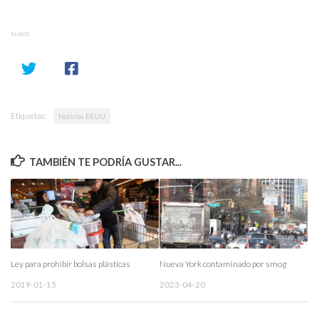
SHARE
Etiquetas:
Noticias EEUU
TAMBIÉN TE PODRÍA GUSTAR...
Ley para prohibir bolsas plásticas
Nueva York contaminado por smog
2019-01-15
2023-04-20