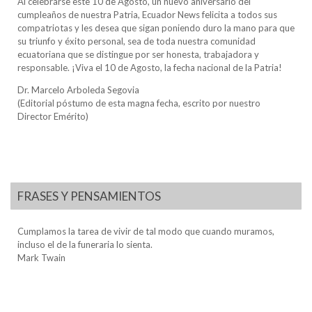
Al celebrarse este 10 de Agosto, un nuevo aniversario del
cumpleaños de nuestra Patria, Ecuador News felicita a todos sus
compatriotas y les desea que sigan poniendo duro la mano para que
su triunfo y éxito personal, sea de toda nuestra comunidad
ecuatoriana que se distingue por ser honesta, trabajadora y
responsable. ¡Viva el 10 de Agosto, la fecha nacional de la Patria!
Dr. Marcelo Arboleda Segovia
(Editorial póstumo de esta magna fecha, escrito por nuestro
Director Emérito)
FRASES Y PENSAMIENTOS
Cumplamos la tarea de vivir de tal modo que cuando muramos,
incluso el de la funeraria lo sienta.
Mark Twain