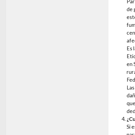
Par
de 
est
fum
cen
afe
Es 
Eti
en 
rur
Fed
Las
dañ
que
ded
¿Cu
Si 
par