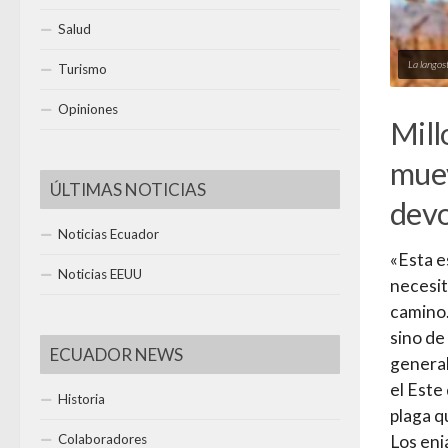
Salud
La langos
Turismo
Opiniones
Mill
muev
ÚLTIMAS NOTICIAS
devo
Noticias Ecuador
«Esta e
Noticias EEUU
necesit
camino.
sino de
ECUADOR NEWS
general
el Este
Historia
plaga q
Colaboradores
Los enj