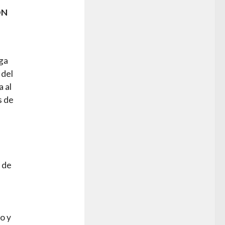
ON
iga
 del
 al
s de
e de
o y