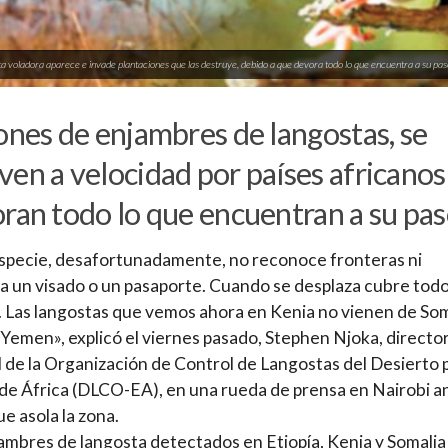
ta voladora aparece e invade plantaciones que las destruye, debido a que devora todo lo que encuentra a su paso
ones de enjambres de langostas, se
en a velocidad por países africanos
ran todo lo que encuentran a su pa
specie, desafortunadamente, no reconoce fronteras ni
a un visado o un pasaporte. Cuando se desplaza cubre todo
 Las langostas que vemos ahora en Kenia no vienen de Som
 Yemen», explicó el viernes pasado, Stephen Njoka, directo
 de la Organización de Control de Langostas del Desierto 
 de África (DLCO-EA), en una rueda de prensa en Nairobi an
ue asola la zona.
ambres de langosta detectados en Etiopía, Kenia y Somalia