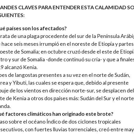
RANDES CLAVES PARA ENTENDER ESTA CALAMIDAD S
GUIENTES:
é países son los afectados?
trata de una plaga procedente del sur de la Península Aráb
 hace seis meses irrumpió en el noreste de Etiopía y partes
oeste de Somalia; en octubre cruzó desde el este de Etiopía
tro y sur de Somalia -donde continuó su cría- y que a finale
9 alcanzó Kenia.
es de langostas presentes a su vez en el norte de Sudán,
trea y Yibuti, las cuales se espera que, debido al presente
uje de los vientos en dirección norte-sur, se desplacen del
te de Kenia a otros dos países más: Sudán del Sur y el nort
nda.
é factores climáticos han originado este brote?
paso sobre el océano Índico de dos ciclones tropicales
secutivos, con fuertes lluvias torrenciales, creó entre may