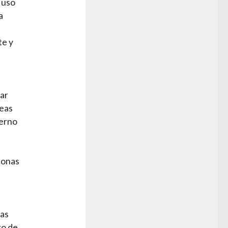
 uso
a
te y
tar
reas
ierno
sonas
tas
go de