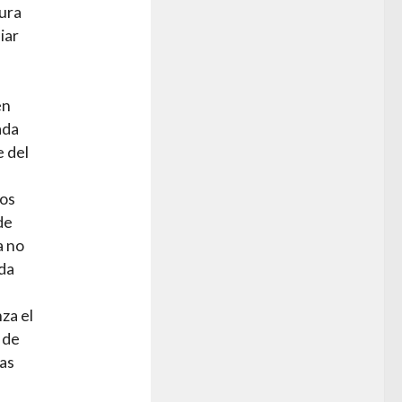
gura
iar
én
ada
e del
los
de
a no
da
za el
 de
nas