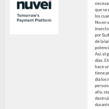
necesar
que se 
los cua
No en v
insecto
por Sud
de la l
potenci
Así, el
días. E
hace un
tiene p
día los
persona
año, se
destrui
durante