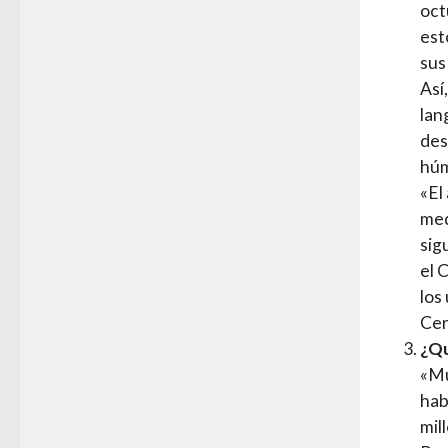
oct
est
sus
Así
lan
des
húm
«El
med
sig
el 
los
Cen
¿Qu
«Mu
hab
mil