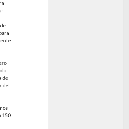
ra
ar
 de
 para
mente
ero
odo
a de
r del
amos
a 150