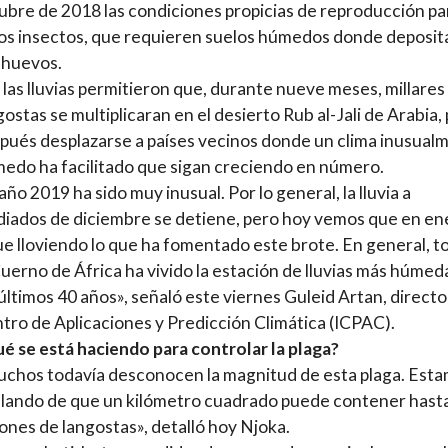
ubre de 2018 las condiciones propicias de reproducción pa
os insectos, que requieren suelos húmedos donde deposit
 huevos.
, las lluvias permitieron que, durante nueve meses, millares
gostas se multiplicaran en el desierto Rub al-Jali de Arabia,
pués desplazarse a países vecinos donde un clima inusual
edo ha facilitado que sigan creciendo en número.
 año 2019 ha sido muy inusual. Por lo general, la lluvia a
iados de diciembre se detiene, pero hoy vemos que en en
ue lloviendo lo que ha fomentado este brote. En general, t
Cuerno de África ha vivido la estación de lluvias más húmed
 últimos 40 años», señaló este viernes Guleid Artan, directo
tro de Aplicaciones y Predicción Climática (ICPAC).
é se está haciendo para controlar la plaga?
chos todavía desconocen la magnitud de esta plaga. Est
lando de que un kilómetro cuadrado puede contener hast
lones de langostas», detalló hoy Njoka.