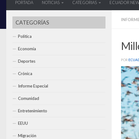
PORTADA
NOTICIAS
CATEGORIAS
ECUADOR NE
INFORME
CATEGORÍAS
Política
Mill
Economía
POR
ECUA
Deportes
Crónica
Informe Especial
Comunidad
Entretenimiento
EEUU
Migración