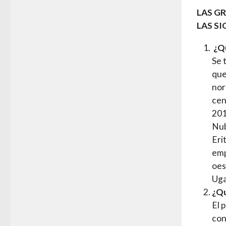
LAS G
LAS SI
¿Qu
Se 
que
nor
cen
201
Nub
Eri
emp
oes
Uga
¿Qu
El 
con