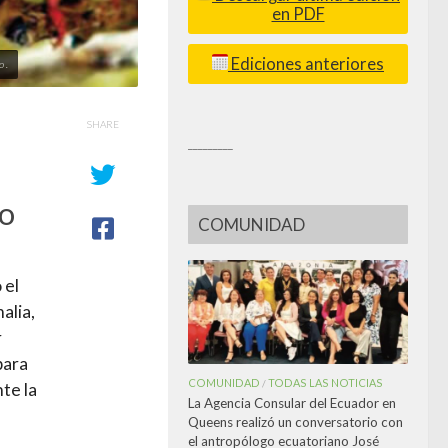
en PDF
Ediciones anteriores
 .
SHARE
_________
so
COMUNIDAD
 el
alia,
r
para
COMUNIDAD
TODAS LAS NOTICIAS
/
te la
La Agencia Consular del Ecuador en
Queens realizó un conversatorio con
el antropólogo ecuatoriano José