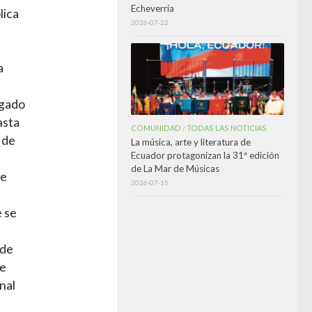
Echeverría
lica
2026-07-22
a
egado
asta
COMUNIDAD
TODAS LAS NOTICIAS
/
 de
La música, arte y literatura de
Ecuador protagonizan la 31ª edición
de La Mar de Músicas
te
2026-07-15
e se
 de
se
nal