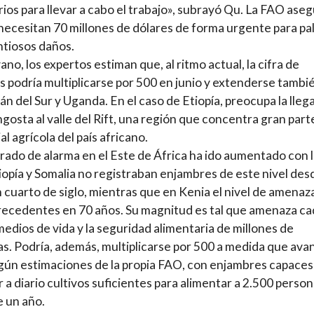
ios para llevar a cabo el trabajo», subrayó Qu. La FAO ase
necesitan 70 millones de dólares de forma urgente para pal
ntiosos daños.
ano, los expertos estiman que, al ritmo actual, la cifra de
s podría multiplicarse por 500 en junio y extenderse tambi
án del Sur y Uganda. En el caso de Etiopía, preocupa la lleg
angosta al valle del Rift, una región que concentra gran part
al agrícola del país africano.
 grado de alarma en el Este de África ha ido aumentado con 
tiopía y Somalia no registraban enjambres de este nivel des
 cuarto de siglo, mientras que en Kenia el nivel de amenaz
recedentes en 70 años. Su magnitud es tal que amenaza ca
 medios de vida y la seguridad alimentaria de millones de
s. Podría, además, multiplicarse por 500 a medida que avan
gún estimaciones de la propia FAO, con enjambres capaces
r a diario cultivos suficientes para alimentar a 2.500 perso
 un año.