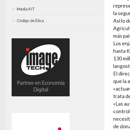
represe
Media KIT
la segu
Así lo 
Código de Ética
Agricul
más país
Los enj
hasta K
130 mil
langost
El dire
que la 
«actuar
trata de
«Las au
control
necesit
de dona