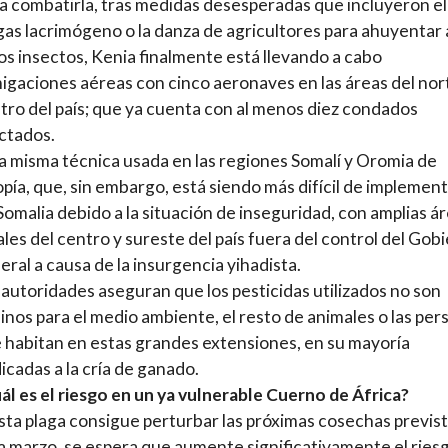
a combatirla, tras medidas desesperadas que incluyeron el
gas lacrimógeno o la danza de agricultores para ahuyentar 
os insectos, Kenia finalmente está llevando a cabo
igaciones aéreas con cinco aeronaves en las áreas del nor
tro del país; que ya cuenta con al menos diez condados
ctados.
la misma técnica usada en las regiones Somalí y Oromia de
opía, que, sin embargo, está siendo más difícil de implemen
Somalia debido a la situación de inseguridad, con amplias á
ales del centro y sureste del país fuera del control del Gob
eral a causa de la insurgencia yihadista.
 autoridades aseguran que los pesticidas utilizados no son
inos para el medio ambiente, el resto de animales o las per
 habitan en estas grandes extensiones, en su mayoría
icadas a la cría de ganado.
ál es el riesgo en un ya vulnerable Cuerno de África?
esta plaga consigue perturbar las próximas cosechas previs
a marzo, se espera que aumente significativamente el ries