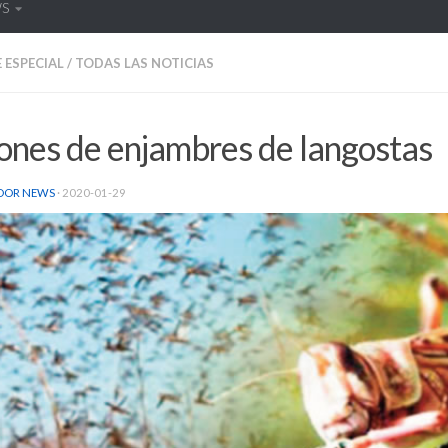
WS
 ESPECIAL
/
TODAS LAS NOTICIAS
ones de enjambres de langostas
DOR NEWS
·
2020-01-29