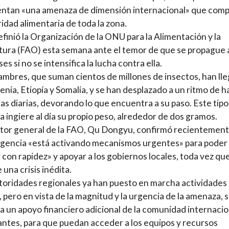
ntan «una amenaza de dimensión internacional» que comp
ridad alimentaria de toda la zona.
definió la Organización de la ONU para la Alimentación y la
tura (FAO) esta semana ante el temor de que se propague 
es si no se intensifica la lucha contra ella.
ambres, que suman cientos de millones de insectos, han ll
enia, Etiopía y Somalia, y se han desplazado a un ritmo de h
las diarias, devorando lo que encuentra a su paso. Este tipo
a ingiere al día su propio peso, alrededor de dos gramos.
ctor general de la FAO, Qu Dongyu, confirmó recientemen
agencia «está activando mecanismos urgentes» para poder
 con rapidez» y apoyar a los gobiernos locales, toda vez qu
 una crisis inédita.
toridades regionales ya han puesto en marcha actividades
, pero en vista de la magnitud y la urgencia de la amenaza, 
a un apoyo financiero adicional de la comunidad internacio
ntes, para que puedan acceder a los equipos y recursos