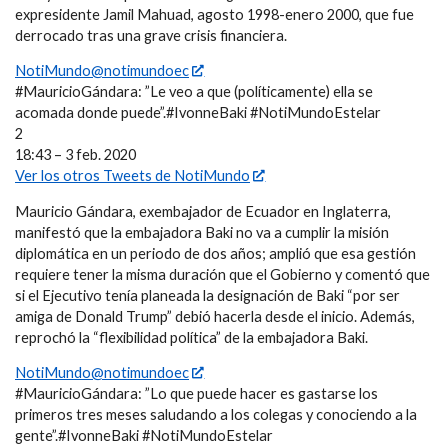
expresidente Jamil Mahuad, agosto 1998-enero 2000, que fue
derrocado tras una grave crisis financiera.
NotiMundo@notimundoec
#MauricioGándara: ”Le veo a que (políticamente) ella se
acomada donde puede”.#IvonneBaki #NotiMundoEstelar
2
18:43 – 3 feb. 2020
Ver los otros Tweets de NotiMundo
Mauricio Gándara, exembajador de Ecuador en Inglaterra,
manifestó que la embajadora Baki no va a cumplir la misión
diplomática en un periodo de dos años; amplió que esa gestión
requiere tener la misma duración que el Gobierno y comentó que
si el Ejecutivo tenía planeada la designación de Baki “por ser
amiga de Donald Trump” debió hacerla desde el inicio. Además,
reprochó la “flexibilidad política” de la embajadora Baki.
NotiMundo@notimundoec
#MauricioGándara: ”Lo que puede hacer es gastarse los
primeros tres meses saludando a los colegas y conociendo a la
gente”.#IvonneBaki #NotiMundoEstelar