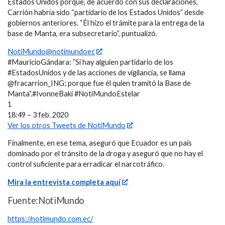
Estados Unidos porque, de acuerdo con sus declaraciones,
Carrión habría sido “partidario de los Estados Unidos” desde
gobiernos anteriores. “Él hizo el trámite para la entrega de la
base de Manta, era subsecretario”, puntualizó.
NotiMundo@notimundoec
#MauricioGándara: ”Si hay alguien partidario de los
#EstadosUnidos y de las acciones de vigilancia, se llama
@fracarrion_ING; porque fue él quien tramitó la Base de
Manta”.#IvonneBaki #NotiMundoEstelar
1
18:49 – 3 feb. 2020
Ver los otros Tweets de NotiMundo
Finalmente, en ese tema, aseguró que Ecuador es un país
dominado por el tránsito de la droga y aseguró que no hay el
control suficiente para erradicar el narcotráfico.
Mira la entrevista completa aquí
Fuente:NotiMundo
https://notimundo.com.ec/