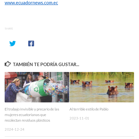
www.ecuadornews.com.ec
SHARE
TAMBIÉN TE PODRÍA GUSTAR...
El trabajo invisible y precario de las
Al terrible estilo de Pablo
mujeres ecuatorianas que
2023-11-01
recolectan residuos plásticos
2024-12-24