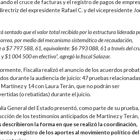
ando el cruce de facturas y el registro de pagos de empres
 directriz del expresidente Rafael C. y del vicepresidente J
 sentado que el valor total recibido por la estructura liderada p
Correa, por medio del mecanismo sistemático de recaudación,
 a $7 797 588, 61, equivalente: $6 793 088, 61 a través del cr
 y $1 004 500 en efectivo”, agregó la fiscal Salazar.
ormente, Fiscalía realizó el anuncio de los acuerdos probat
dos durante la audiencia de juicio: 47 pruebas relacionada
Martínez y 14 con Laura Terán, que no podrán ser
ertidas (o rebatidas) durante el juicio.
alía General del Estado presentó, como parte de su prueba, 
cción de los testimonios anticipados de Martínez y Terán,
 describieron la forma en que se realizó la coordinación,
ento y registro de los aportes al movimiento político del