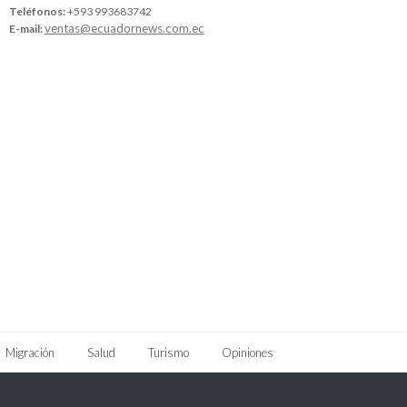
Teléfonos:
+593 993683742
ventas@ecuadornews.com.ec
E-mail:
Migración
Salud
Turismo
Opiniones