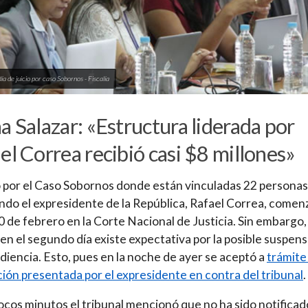
a de juicio por caso Sobornos - Fiscalía
a Salazar: «Estructura liderada por
el Correa recibió casi $8 millones»
io por el Caso Sobornos donde están vinculadas 22 personas
ndo el expresidente de la República, Rafael Correa, comenz
0 de febrero en la Corte Nacional de Justicia. Sin embargo,
en el segundo día existe expectativa por la posible suspens
udiencia. Esto, pues en la noche de ayer se aceptó a
trámite 
ión presentada por el expresidente en contra del tribunal
.
cos minutos el tribunal mencionó que no ha sido notificad