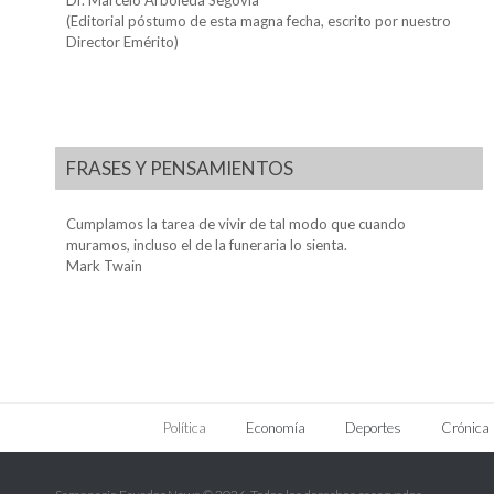
Dr. Marcelo Arboleda Segovia
(Editorial póstumo de esta magna fecha, escrito por nuestro
Director Emérito)
FRASES Y PENSAMIENTOS
Cumplamos la tarea de vivir de tal modo que cuando
muramos, incluso el de la funeraria lo sienta.
Mark Twain
Política
Economía
Deportes
Crónica