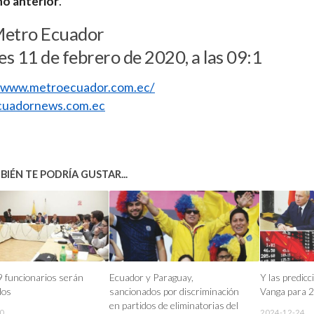
no anterior
.
Metro Ecuador
s 11 de febrero de 2020, a las 09:1
//www.metroecuador.com.ec/
uadornews.com.ec
IÉN TE PODRÍA GUSTAR...
 funcionarios serán
Ecuador y Paraguay,
Y las predic
dos
sancionados por discriminación
Vanga para 
en partidos de eliminatorias del
0
2024-12-24