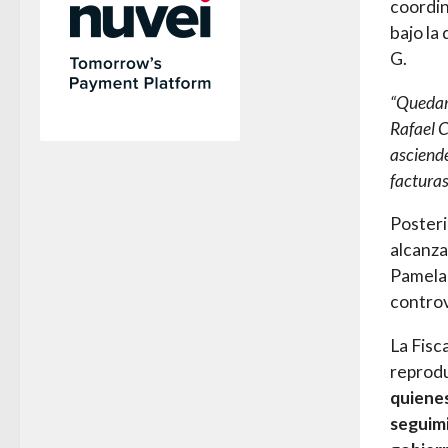
coordin
bajo la
G.
“Quedará
Rafael 
asciende
facturas
Posteri
alcanza
Pamela 
controv
La Fisc
reprodu
quienes
seguimi