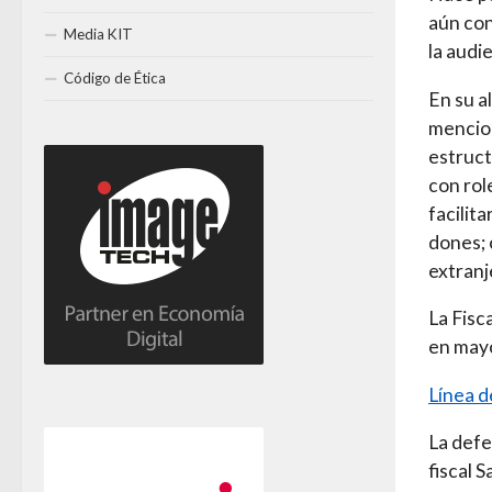
aún con
Media KIT
la audi
Código de Ética
En su a
mencion
estruct
con rol
facilit
dones; 
extranj
La Fisc
en mayo
Línea d
La defe
fiscal 