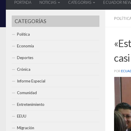
PORTADA
NOTICIAS
CATEGORIAS
ECUADOR NE
POLÍTIC
CATEGORÍAS
Política
«Est
Economía
casi
Deportes
Crónica
POR
ECUA
Informe Especial
Comunidad
Entretenimiento
EEUU
Migración