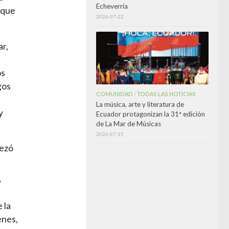
Echeverría
 que
2026-07-22
ar,
os
gos
COMUNIDAD
TODAS LAS NOTICIAS
/
La música, arte y literatura de
y
Ecuador protagonizan la 31ª edición
de La Mar de Músicas
2026-07-15
pezó
 la
enes,