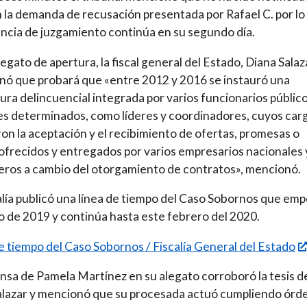
 la demanda de recusación presentada por Rafael C. por lo
encia de juzgamiento continúa en su segundo día.
legato de apertura, la fiscal general del Estado, Diana Salaz
ó que probará que «entre 2012 y 2016 se instauró una
ura delincuencial integrada por varios funcionarios públic
es determinados, como líderes y coordinadores, cuyos car
aron la aceptación y el recibimiento de ofertas, promesas o
ofrecidos y entregados por varios empresarios nacionales 
eros a cambio del otorgamiento de contratos», mencionó.
alía publicó una línea de tiempo del Caso Sobornos que em
 de 2019 y continúa hasta este febrero del 2020.
e tiempo del Caso Sobornos / Fiscalía General del Estado
nsa de Pamela Martínez en su alegato corroboró la tesis de
Salazar y mencionó que su procesada actuó cumpliendo órd