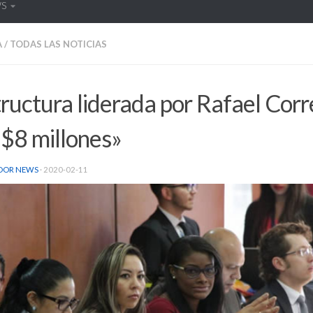
WS
A
/
TODAS LAS NOTICIAS
ructura liderada por Rafael Corr
 $8 millones»
DOR NEWS
·
2020-02-11