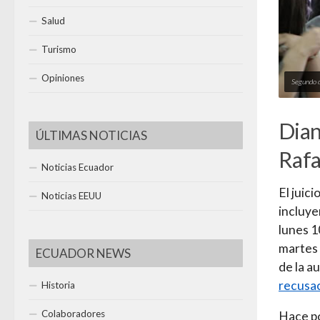
Salud
Turismo
Opiniones
Segundo dí
Dian
ÚLTIMAS NOTICIAS
Rafa
Noticias Ecuador
El juic
Noticias EEUU
incluye
lunes 1
martes 
ECUADOR NEWS
de la a
recusac
Historia
Colaboradores
Hace po