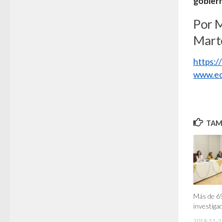
gobier
Por 
Marte
https:
www.ec
TAMB
Más de 69
investiga
2018-11-2