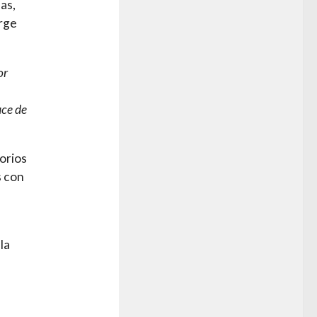
as,
orge
or
uce de
orios
s con
la