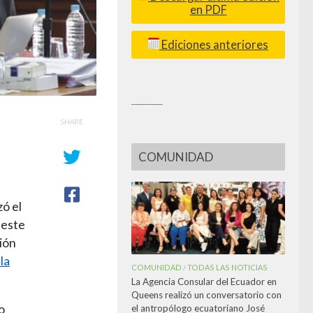
en PDF
Ediciones anteriores
_________
SHARE
COMUNIDAD
ó el
 este
ión
la
COMUNIDAD
TODAS LAS NOTICIAS
/
La Agencia Consular del Ecuador en
Queens realizó un conversatorio con
o
el antropólogo ecuatoriano José