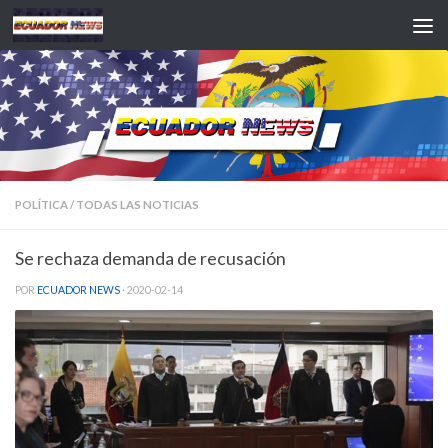
Saltar al contenido
POLÍTICA
/
TODAS LAS NOTICIAS
Se rechaza demanda de recusación
POR
ECUADOR NEWS
·
2020-02-14