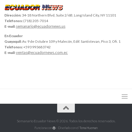
Dirección:
34-18 Northern Blvd, Suite 2/6B, Long Island City, NY 11101
Teléfonos:
(718) 205-7014
semanario@ecuadornews.us
E-mail:
En Ecuador
Guayaquil:
Av. 9 de Octubre 109 y Malecón, Edif. Santistevan, Piso 3, Ofi. 1
Teléfonos:
+593 993683742
ventas@ecuadornews.com.ec
E-mail:
Semanario Ecuador News © 2026. Todos los derechos reservados.
Funciona con
- Diseñado con el
Tema Hueman