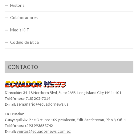
Historia
Colaboradores
Media KIT
Código de Ética
CONTACTO
Dirección:
34-18 Northern Blvd, Suite 2/6B, Long Island City, NY 11101
Teléfonos:
(718) 205-7014
semanario@ecuadornews.us
E-mail:
En Ecuador
Guayaquil:
Av. 9 de Octubre 109 y Malecón, Edif. Santistevan, Piso 3, Ofi. 1
Teléfonos:
+593 993683742
ventas@ecuadornews.com.ec
E-mail: