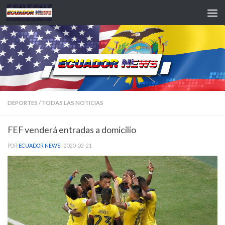
Saltar al contenido
DEPORTES
/
TODAS LAS NOTICIAS
FEF venderá entradas a domicilio
POR
ECUADOR NEWS
·
2020-02-21