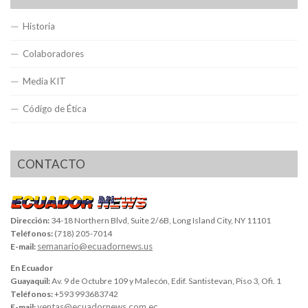
Historia
Colaboradores
Media KIT
Código de Ética
CONTACTO
Dirección:
34-18 Northern Blvd, Suite 2/6B, Long Island City, NY 11101
Teléfonos:
(718) 205-7014
semanario@ecuadornews.us
E-mail:
En Ecuador
Guayaquil:
Av. 9 de Octubre 109 y Malecón, Edif. Santistevan, Piso 3, Ofi. 1
Teléfonos:
+593 993683742
ventas@ecuadornews.com.ec
E-mail: