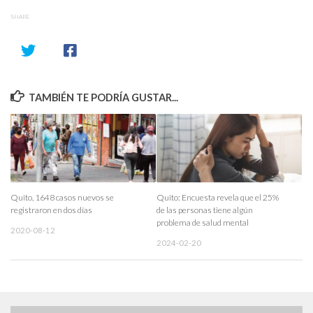
SHARE
TAMBIÉN TE PODRÍA GUSTAR...
Quito, 1648 casos nuevos se
Quito: Encuesta revela que el 25%
registraron en dos días
de las personas tiene algún
problema de salud mental
2020-08-12
2024-02-20