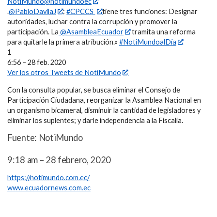
NotiMundo@notimundoec
.
@PabloDavilaJ
:
#CPCCS
tiene tres funciones: Designar
autoridades, luchar contra la corrupción y promover la
participación. La
@AsambleaEcuador
tramita una reforma
para quitarle la primera atribución.»
#NotiMundoalDía
1
6:56 – 28 feb. 2020
Ver los otros Tweets de NotiMundo
Con la consulta popular, se busca eliminar el Consejo de
Participación Ciudadana, reorganizar la Asamblea Nacional en
un organismo bicameral, disminuir la cantidad de legisladores y
eliminar los suplentes; y darle independencia a la Fiscalía.
Fuente: NotiMundo
9:18 am – 28 febrero, 2020
https://notimundo.com.ec/
www.ecuadornews.com.ec